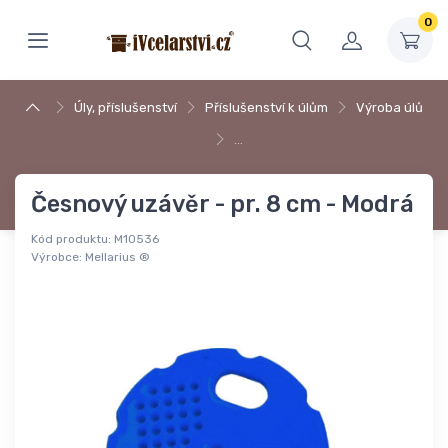
0
Úly, příslušenství
Příslušenství k úlům
Výroba úlů
…
Česnový uzávěr - pr. 8 cm - Modrá
Kód produktu:
M10536
Výrobce:
Mellarius ®