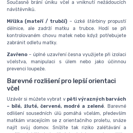
Současně brání úniku včel a vniknutí nežádoucích
návštěvníků.
Mřížka (mateří / trubčí)
– úzké štěrbiny propustí
dělnice, ale zadrží matku a trubce. Hodí se při
kontrolovaném chovu matek nebo když potřebujete
zabránit odletu matky.
Zavřeno
– úplné uzavření česna využijete při izolaci
včelstva, manipulaci s úlem nebo jako účinnou
prevenci loupeže.
Barevné rozlišení pro lepší orientaci
včel
Uzávěr si můžete vybrat v
pěti výrazných barvách
– bílé, žluté, červené, modré a zelené
. Barevné
odlišení sousedních úlů pomáhá včelám, především
matkám vracejícím se z orientačního proletu, snáze
najít svůj domov. Snížíte tak riziko zalétávání a