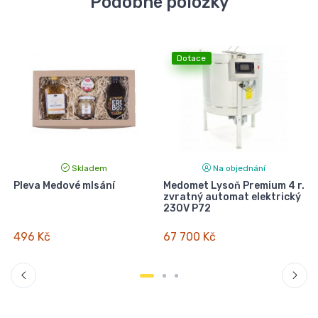
Podobné položky
Dotace
Skladem
Na objednání
Pleva Medové mlsání
Medomet Lysoň Premium 4 r.
M
zvratný automat elektrický
230V P72
496 Kč
67 700 Kč