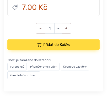
7,00 Kč
−
+
ks
Přidat do Košíku
Zboží je zařazeno do kategorií:
Výroba úlů
Příslušenství k úlům
Česnové uzávěry
Kompletní sortiment