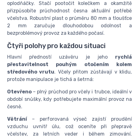
oplodňáčky. Stačí pootočit kolečkem a okamžitě
přizpůsobíte průchodnost česna aktuální potřebě
včelstva. Robustní plast o průměru 80 mm a tloušťce
2 mm zaručuje dlouhodobou odolnost a
bezproblémový provoz za každého počasí.
Čtyři polohy pro každou situaci
Hlavní předností uzávěru je jeho
rychlá
přestavitelnost pouhým otočením kolem
středového vrutu
. Včely přitom zůstávají v klidu,
protože manipulace je tichá a šetrná:
Otevřeno
– plný průchod pro včely i trubce, ideální v
období snůšky, kdy potřebujete maximální provoz na
česně.
Větrání
– perforovaná výseč zajistí proudění
vzduchu uvnitř úlu, což oceníte při přepravě
včelstev, za letních veder i během zimování.