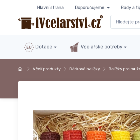
Hlavní strana
Doporučujeme:
Rady a ti
Dotace
Včelařské potřeby
Včelí produkty
Dárkové balíčky
Balíčky pro muž