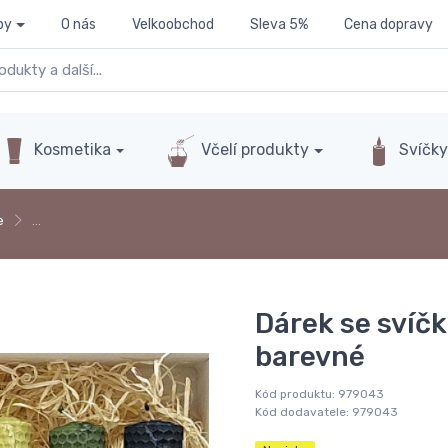
py
O nás
Velkoobchod
Sleva 5%
Cena dopravy
Kosmetika
Včelí produkty
Svíčk
e
…
Dárek se svíčk
barevné
Kód produktu:
979043
Kód dodavatele:
979043