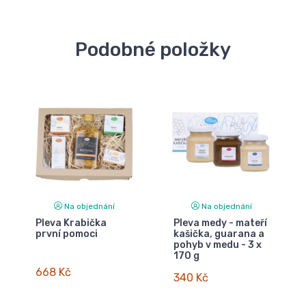
Podobné položky
Na objednání
Na objednání
Pleva Krabička
Pleva medy - mateří
první pomoci
kašička, guarana a
pohyb v medu - 3 x
170 g
668 Kč
340 Kč