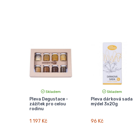
Skladem
Skladem
Pleva Degustace -
Pleva dárková sada
zážitek pro celou
mýdel 3x20g
rodinu
1 197 Kč
96 Kč