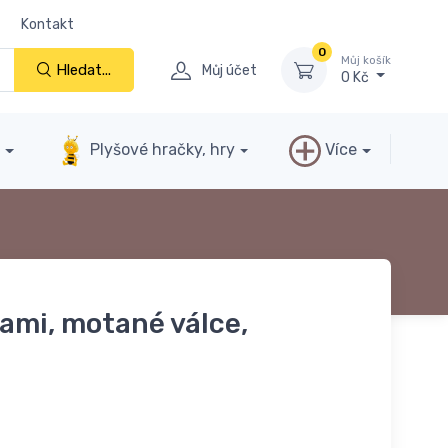
Kontakt
0
Můj košík
Hledat...
Můj účet
0 Kč
y
Plyšové hračky, hry
Více
ami, motané válce,