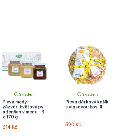
Skladem
Skladem
Pleva medy -
Pleva dárkový košík
zázvor, květový pyl
s vlasovou kos. II
a ženšen v medu - 3
x 170 g
390 Kč
314 Kč