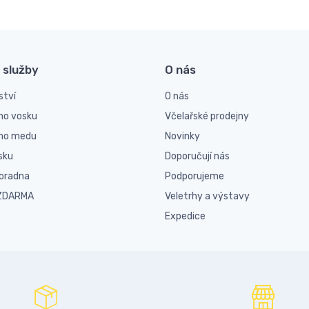
 služby
O nás
ství
O nás
ho vosku
Včelařské prodejny
ího medu
Novinky
sku
Doporučují nás
poradna
Podporujeme
 ZDARMA
Veletrhy a výstavy
Expedice