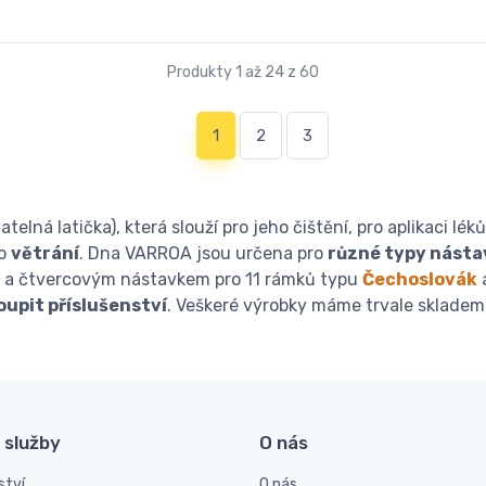
Produkty 1 až 24 z 60
(current)
1
2
3
telná latička), která slouží pro jeho čištění, pro aplikaci lé
o
větrání
. Dna VARROA jsou určena pro
různé typy násta
cm a čtvercovým nástavkem pro 11 rámků typu
Čechoslovák
upit příslušenství
. Veškeré výrobky máme trvale skladem
 služby
O nás
ství
O nás