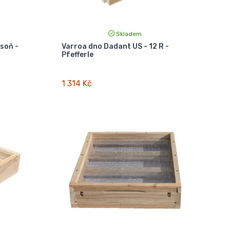
Skladem
soň -
Varroa dno Dadant US - 12 R -
Pfefferle
1 314 Kč