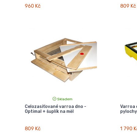
960 Kč
809 Kč
Skladem
Celozasíťované varroa dno -
Varroa 
Optimal + šuplík na měl
pyloch
809 Kč
1 790 K