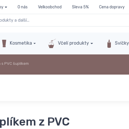
py
O nás
Velkoobchod
Sleva 5%
Cena dopravy
Kosmetika
Včelí produkty
Svíčk
 s PVC šuplíkem
uplíkem z PVC