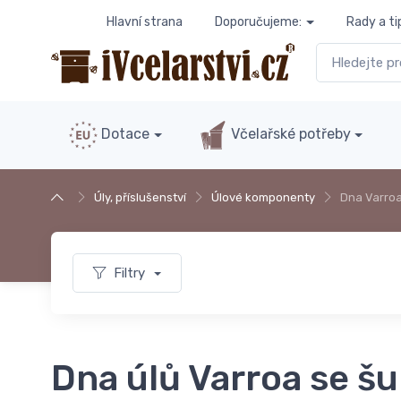
Hlavní strana
Doporučujeme:
Rady a ti
Dotace
Včelařské potřeby
Úly, příslušenství
Úlové komponenty
Dna Varroa
Filtry
Dna úlů Varroa se š