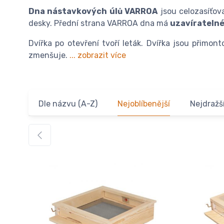
Dna nástavkových úlů VARROA
jsou celozasíťova
desky. Přední strana VARROA dna má
uzavíratelné
Dvířka po otevření tvoří leták. Dvířka jsou přim
zmenšuje.
... zobrazit více
Dle názvu (A-Z)
Nejoblíbenější
Nejdražš