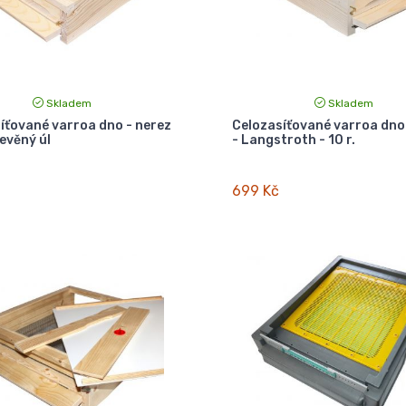
Skladem
Skladem
íťované varroa dno - nerez
Celozasíťované varroa dno
evěný úl
- Langstroth - 10 r.
699 Kč