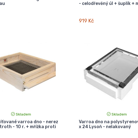
au
- celodřevěný úl + šuplík + 
919 Kč
Skladem
Skladem
íťované varroa dno - nerez
Varroa dno na polystyrenov
roth - 10 r. + mřížka proti
x 24 Lysoň - nelakovaný