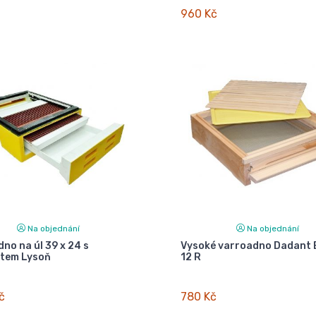
960 Kč
Na objednání
Na objednání
dno na úl 39 x 24 s
Vysoké varroadno Dadant B
ytem Lysoň
12 R
č
780 Kč