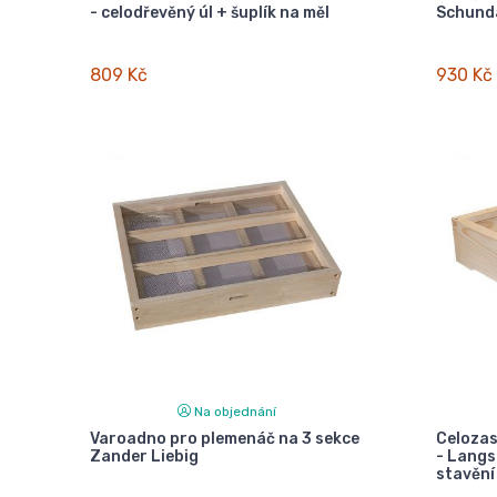
- celodřevěný úl + šuplík na měl
Schund
809 Kč
930 Kč
Na objednání
Varoadno pro plemenáč na 3 sekce
Celozas
Zander Liebig
- Langst
stavění