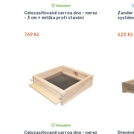
Skladem
Celozasíťované varroa dno - nerez
Zander 
- 3 cm + mřížka proti stavění
systém
769 Kč
620 Kč
Skladem
Celozasíťované varroa dno - nerez
Dřevěné