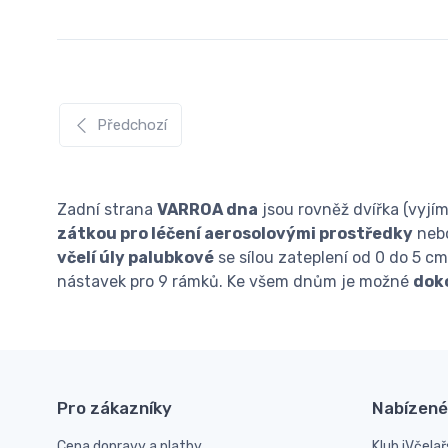
Předchozí
Zadní strana
VARROA dna
jsou rovněž dvířka (vyjíma
zátkou pro léčení aerosolovými prostředky
neb
včelí úly palubkové
se sílou zateplení od 0 do 5 
nástavek pro 9 rámků. Ke všem dnům je možné
doko
Pro zákazníky
Nabízené
Cena dopravy a platby
Klub iVčelař