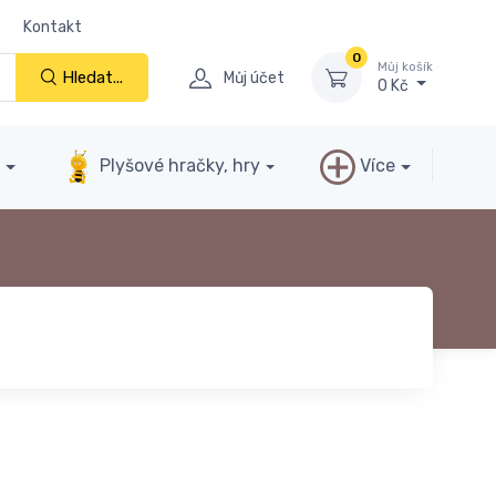
Kontakt
0
Můj košík
Hledat...
Můj účet
0 Kč
y
Plyšové hračky, hry
Více