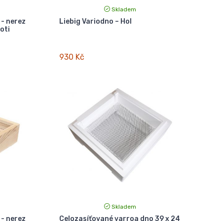
Skladem
 - nerez
Liebig Variodno – Hol
oti
930 Kč
Skladem
 - nerez
Celozasíťované varroa dno 39 x 24