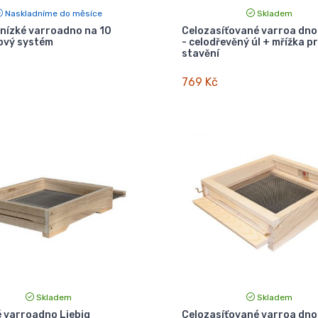
Naskladníme do měsíce
Skladem
nízké varroadno na 10
Celozasíťované varroa dno
ový systém
- celodřevěný úl + mřížka pr
stavění
769 Kč
Skladem
Skladem
 varroadno Liebig
Celozasíťované varroa dno