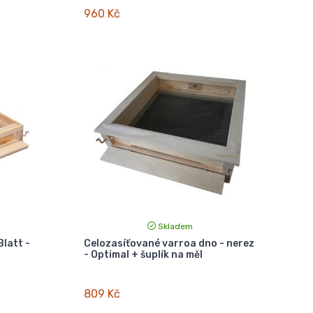
960 Kč
Skladem
latt -
Celozasíťované varroa dno - nerez
- Optimal + šuplík na měl
809 Kč