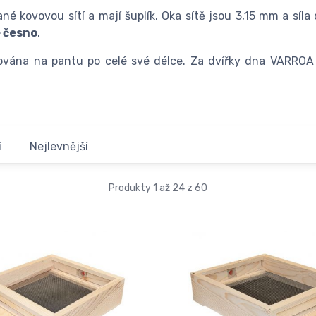
né kovovou sítí a mají šuplík. Oka sítě jsou 3,15 mm a síl
 česno
.
ontována na pantu po celé své délce. Za dvířky dna VARROA
í
Nejlevnější
Produkty 1 až 24 z 60