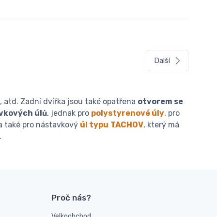
Další
ků, atd. Zadní dvířka jsou také opatřena
otvorem se
vkových úlů
, jednak pro
polystyrenové úly
, pro
a také pro nástavkový
úl typu
TACHOV
, který má
.
Proč nás?
Velkoobchod