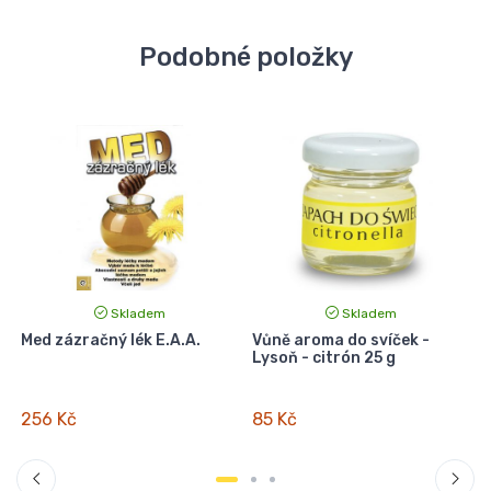
Podobné položky
Skladem
Skladem
?
Med zázračný lék E.A.A.
Vůně aroma do svíček -
S
Lysoň - citrón 25 g
256 Kč
85 Kč