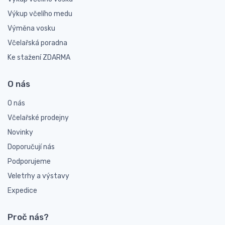
Výkup včelího medu
Výměna vosku
Včelařská poradna
Ke stažení ZDARMA
O nás
O nás
Včelařské prodejny
Novinky
Doporučují nás
Podporujeme
Veletrhy a výstavy
Expedice
Proč nás?