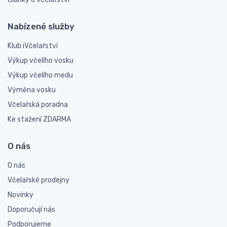
Nabízené služby
Klub iVčelařství
Výkup včelího vosku
Výkup včelího medu
Výměna vosku
Včelařská poradna
Ke stažení ZDARMA
O nás
O nás
Včelařské prodejny
Novinky
Doporučují nás
Podporujeme