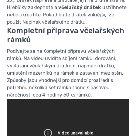
2x). Drátek napnete a omotáte jej i na druhé straně.
Hřebíčky zaklepnete a
včelařský drátek
ustřihnete
nebo ukroutíte. Pokud bude drátek volnější, lze
použít Napínák včelařského drátku.
Kompletní příprava včelařských
rámků
Podívejte se na Kompletní přípravu včelařských
rámků. Na videu uvidíte sbíjení rámků, děrování,
vyplátání včelařským drátkem, napínání drátku,
umístění mezerníků na rámek a zatavení mezistěn.
Způsoby jsou vhodnější pro domácí prostředí s
potřebou několika set rámků ročně s časovou
náročností cca 4 hodiny 50 ks rámků.