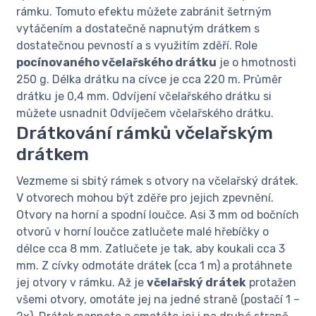
rámku. Tomuto efektu můžete zabránit šetrným
vytáčením a dostatečně napnutým drátkem s
dostatečnou pevností a s využitím zděří. Role
pocínovaného včelařského drátku
je o hmotnosti
250 g. Délka drátku na cívce je cca 220 m. Průměr
drátku je 0,4 mm. Odvíjení včelařského drátku si
můžete usnadnit Odvíječem včelařského drátku.
Drátkování rámků včelařským
drátkem
Vezmeme si sbitý rámek s otvory na včelařský drátek.
V otvorech mohou být zděře pro jejich zpevnění.
Otvory na horní a spodní loučce. Asi 3 mm od bočních
otvorů v horní loučce zatlučete malé hřebíčky o
délce cca 8 mm. Zatlučete je tak, aby koukali cca 3
mm. Z cívky odmotáte drátek (cca 1 m) a protáhnete
jej otvory v rámku. Až je
včelařský drátek
protažen
všemi otvory, omotáte jej na jedné straně (postačí 1 –