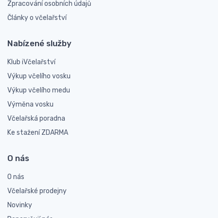
Zpracování osobních údajů
Články o včelařství
Nabízené služby
Klub iVčelařství
Výkup včelího vosku
Výkup včelího medu
Výměna vosku
Včelařská poradna
Ke stažení ZDARMA
O nás
O nás
Včelařské prodejny
Novinky