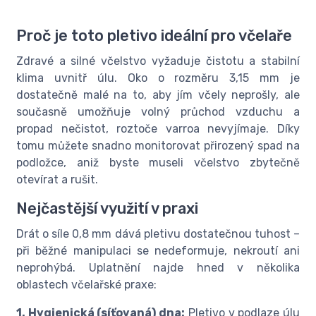
Proč je toto pletivo ideální pro včelaře
Zdravé a silné včelstvo vyžaduje čistotu a stabilní
klima uvnitř úlu. Oko o rozměru 3,15 mm je
dostatečně malé na to, aby jím včely neprošly, ale
současně umožňuje volný průchod vzduchu a
propad nečistot, roztoče varroa nevyjímaje. Díky
tomu můžete snadno monitorovat přirozený spad na
podložce, aniž byste museli včelstvo zbytečně
otevírat a rušit.
Nejčastější využití v praxi
Drát o síle 0,8 mm dává pletivu dostatečnou tuhost –
při běžné manipulaci se nedeformuje, nekroutí ani
neprohýbá. Uplatnění najde hned v několika
oblastech včelařské praxe:
1. Hygienická (síťovaná) dna:
Pletivo v podlaze úlu