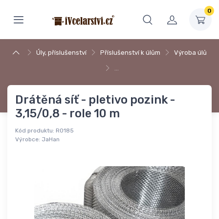
0
Úly, příslušenství
Příslušenství k úlům
Výroba úlů
…
Drátěná síť - pletivo pozink -
3,15/0,8 - role 10 m
Kód produktu:
R0185
Výrobce:
JaHan