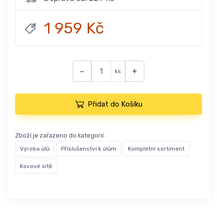
1 959 Kč
−
+
ks
Přidat do Košíku
Zboží je zařazeno do kategorií:
Výroba úlů
Příslušenství k úlům
Kompletní sortiment
Kovové sítě