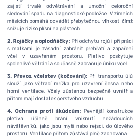
zajistí trvalé odvětrávání a umožní celoroční
sledování spadu na diagnostické podložce. V zimních
měsících pomáhá odvádět přebytečnou vlhkost, čímž
snižuje riziko plísní na plástech.
2. Rojáčky a oplodňáčky:
Při odchytu rojů i při práci
s matkami je zásadní zabránit přehřátí a zapaření
včel v uzavřeném prostoru. Pletivo poskytuje
spolehlivé větrání a současně zabraňuje úniku včel.
3. Převoz včelstev (kočování):
Při transportu úlů
slouží jako větrací mřížka pro uzavření česna nebo
horní ventilace. Včely zůstanou bezpečně uvnitř a
přitom mají dostatek čerstvého vzduchu.
4. Ochrana proti škůdcům:
Pevnější konstrukce
pletiva účinně brání vniknutí nežádoucích
návštěvníků, jako jsou myši nebo rejsci, do úlového
prostoru. Ventilace přitom zůstává plně zachována.