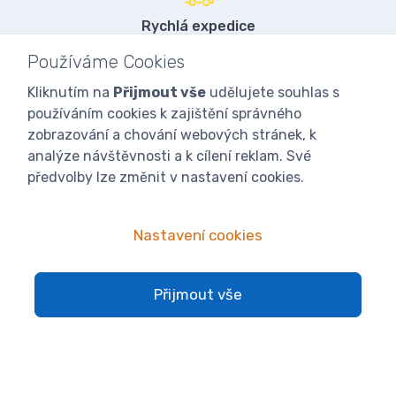
Rychlá expedice
97% objednávek do 24 hodin
Používáme Cookies
Kliknutím na
Přijmout vše
udělujete souhlas s
používáním cookies k zajištění správného
Vlastní sklady
zobrazování a chování webových stránek, k
přes 3000 položek skladem
analýze návštěvnosti a k cílení reklam. Své
předvolby lze změnit v nastavení cookies.
Kamenná prodejna
Nastavení cookies
a sklad přes 2000 m2
Přijmout vše
Skvělá cena a kvalita
jsme výrobci a importéři