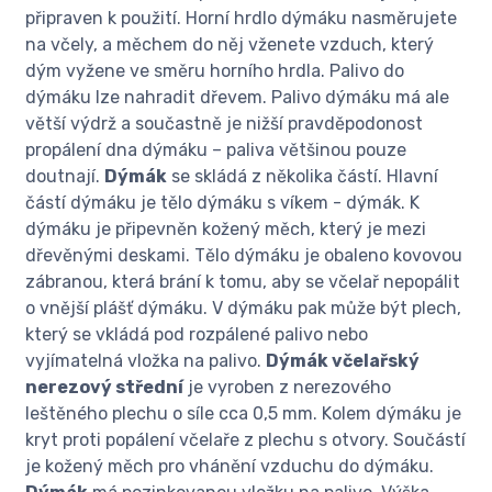
připraven k použití. Horní hrdlo dýmáku nasměrujete
na včely, a měchem do něj vženete vzduch, který
dým vyžene ve směru horního hrdla. Palivo do
dýmáku lze nahradit dřevem. Palivo dýmáku má ale
větší výdrž a součastně je nižší pravděpodonost
propálení dna dýmáku – paliva většinou pouze
doutnají.
Dýmák
se skládá z několika částí. Hlavní
částí dýmáku je tělo dýmáku s víkem - dýmák. K
dýmáku je připevněn kožený měch, který je mezi
dřevěnými deskami. Tělo dýmáku je obaleno kovovou
zábranou, která brání k tomu, aby se včelař nepopálit
o vnější plášť dýmáku. V dýmáku pak může být plech,
který se vkládá pod rozpálené palivo nebo
vyjímatelná vložka na palivo.
Dýmák včelařský
nerezový střední
je vyroben z nerezového
leštěného plechu o síle cca 0,5 mm. Kolem dýmáku je
kryt proti popálení včelaře z plechu s otvory. Součástí
je kožený měch pro vhánění vzduchu do dýmáku.