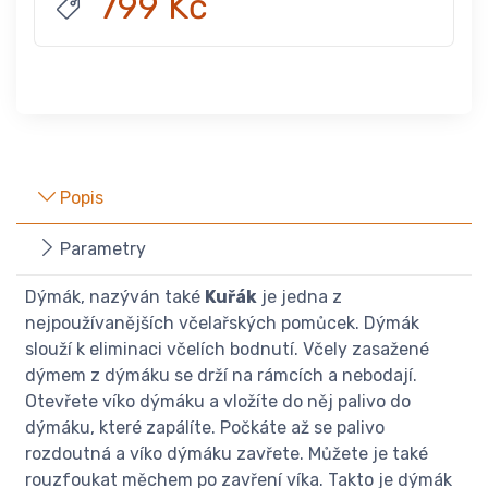
799 Kč
Popis
Parametry
Dýmák, nazýván také
Kuřák
je jedna z
nejpoužívanějších včelařských pomůcek. Dýmák
slouží k eliminaci včelích bodnutí. Včely zasažené
dýmem z dýmáku se drží na rámcích a nebodají.
Otevřete víko dýmáku a vložíte do něj palivo do
dýmáku, které zapálíte. Počkáte až se palivo
rozdoutná a víko dýmáku zavřete. Můžete je také
rouzfoukat měchem po zavření víka. Takto je dýmák