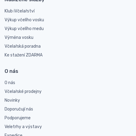
Klub iVčelařství
Výkup včelího vosku
Výkup včelího medu
Výměna vosku
Včelařská poradna
Ke stažení ZDARMA
O nás
O nás
Včelařské prodejny
Novinky
Doporučují nás
Podporujeme
Veletrhy a výstavy
Expedice