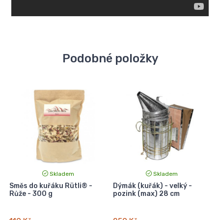
Podobné položky
Skladem
Skladem
Směs do kuřáku Rütli® -
Dýmák (kuřák) - velký -
P
Růže - 300 g
pozink (max) 28 cm