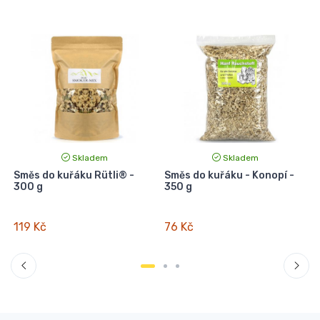
Skladem
Skladem
Směs do kuřáku Rütli® -
Směs do kuřáku - Konopí -
300 g
350 g
119 Kč
76 Kč