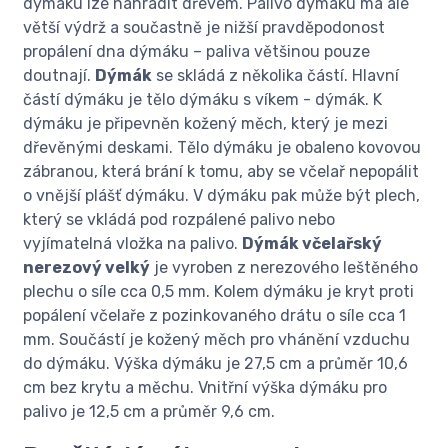
dýmáku lze nahradit dřevem. Palivo dýmáku má ale
větší výdrž a součastně je nižší pravděpodonost
propálení dna dýmáku – paliva většinou pouze
doutnají.
Dýmák
se skládá z několika částí. Hlavní
částí dýmáku je tělo dýmáku s víkem - dýmák. K
dýmáku je připevněn kožený měch, který je mezi
dřevěnými deskami. Tělo dýmáku je obaleno kovovou
zábranou, která brání k tomu, aby se včelař nepopálit
o vnější plášť dýmáku. V dýmáku pak může být plech,
který se vkládá pod rozpálené palivo nebo
vyjímatelná vložka na palivo.
Dýmák včelařský
nerezový velký
je vyroben z nerezového leštěného
plechu o síle cca 0,5 mm. Kolem dýmáku je kryt proti
popálení včelaře z pozinkovaného drátu o síle cca 1
mm. Součástí je kožený měch pro vhánění vzduchu
do dýmáku. Výška dýmáku je 27,5 cm a průměr 10,6
cm bez krytu a měchu. Vnitřní výška dýmáku pro
palivo je 12,5 cm a průměr 9,6 cm.