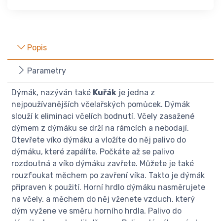
Popis
Parametry
Dýmák, nazýván také
Kuřák
je jedna z
nejpoužívanějších včelařských pomůcek. Dýmák
slouží k eliminaci včelích bodnutí. Včely zasažené
dýmem z dýmáku se drží na rámcích a nebodají.
Otevřete víko dýmáku a vložíte do něj palivo do
dýmáku, které zapálíte. Počkáte až se palivo
rozdoutná a víko dýmáku zavřete. Můžete je také
rouzfoukat měchem po zavření víka. Takto je dýmák
připraven k použití. Horní hrdlo dýmáku nasměrujete
na včely, a měchem do něj vženete vzduch, který
dým vyžene ve směru horního hrdla. Palivo do