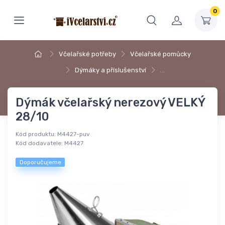
0
Včelařské potřeby
Včelařské pomůcky
Dýmáky a příslušenství
…
Dýmák včelařský nerezový VELKÝ
28/10
Kód produktu:
M4427-puv
Kód dodavatele:
M4427
Doporučujeme