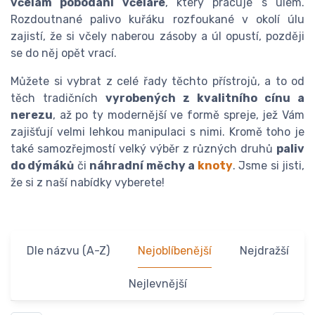
včelám pobodání včelaře
, který pracuje s úlem.
Rozdoutnané palivo kuřáku rozfoukané v okolí úlu
zajistí, že si včely naberou zásoby a úl opustí, později
se do něj opět vrací.
Můžete si vybrat z celé řady těchto přístrojů, a to od
těch tradičních
vyrobených z kvalitního cínu a
nerezu
, až po ty modernější ve formě spreje, jež Vám
zajišťují velmi lehkou manipulaci s nimi. Kromě toho je
také samozřejmostí velký výběr z různých druhů
paliv
do dýmáků
či
náhradní měchy a
knoty
. Jsme si jisti,
že si z naší nabídky vyberete!
Dle názvu (A-Z)
Nejoblíbenější
Nejdražší
Nejlevnější