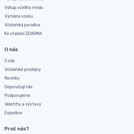
Výkup včelího medu
Výměna vosku
Včelařská poradna
Ke stažení ZDARMA
O nás
O nás
Včelařské prodejny
Novinky
Doporučují nás
Podporujeme
Veletrhy a výstavy
Expedice
Proč nás?