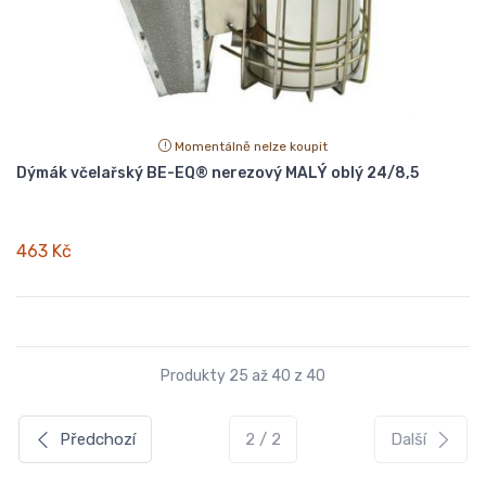
Momentálně nelze koupit
Dýmák včelařský BE-EQ® nerezový MALÝ oblý 24/8,5
463 Kč
Produkty 25 až 40 z 40
Předchozí
2 / 2
Další