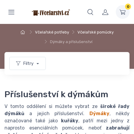
0
Včelařské potřeby
Včelařské pomůcky
Dýmáky a příslušenství
Filtry
Příslušenství k dýmákům
V tomto oddělení si můžete vybrat ze
široké řady
dýmáků
a jejich příslušenství.
Dýmáky
, někdy
označované také jako
kuřáky
, patří mezi jedny z
naprosto esenciálních pomůcek, neboť
zabraňují