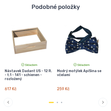
Podobné položky
Skladem
Skladem
Nástavek Dadant US - 12 R.
Modrý motýlek ApiSina se
I
- t.1 - 141 - schienen -
včelami
rozložený
617 Kč
259 Kč