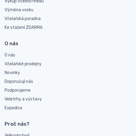
Výkup včelího medu
Výměna vosku
Včelařská poradna
Ke stažení ZDARMA
O nás
O nás
Včelařské prodejny
Novinky
Doporučují nás
Podporujeme
Veletrhy a výstavy
Expedice
Proč nás?
Velkoobchod