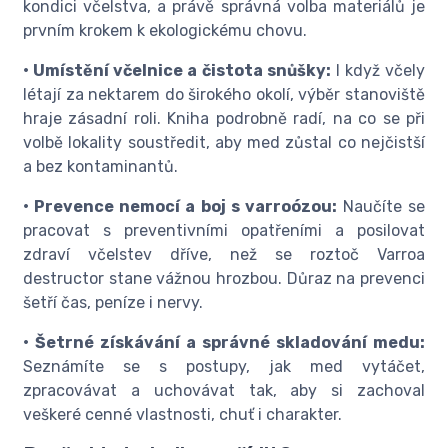
kondici včelstva, a právě správná volba materiálů je
prvním krokem k ekologickému chovu.
• Umístění včelnice a čistota snůšky:
I když včely
létají za nektarem do širokého okolí, výběr stanoviště
hraje zásadní roli. Kniha podrobně radí, na co se při
volbě lokality soustředit, aby med zůstal co nejčistší
a bez kontaminantů.
• Prevence nemocí a boj s varroózou:
Naučíte se
pracovat s preventivními opatřeními a posilovat
zdraví včelstev dříve, než se roztoč Varroa
destructor stane vážnou hrozbou. Důraz na prevenci
šetří čas, peníze i nervy.
• Šetrné získávání a správné skladování medu:
Seznámíte se s postupy, jak med vytáčet,
zpracovávat a uchovávat tak, aby si zachoval
veškeré cenné vlastnosti, chuť i charakter.