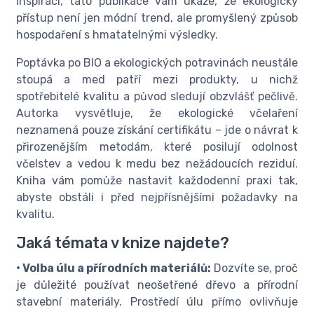
inspiraci, tato publikace vám ukáže, že ekologický
přístup není jen módní trend, ale promyšlený způsob
hospodaření s hmatatelnými výsledky.
Poptávka po BIO a ekologických potravinách neustále
stoupá a med patří mezi produkty, u nichž
spotřebitelé kvalitu a původ sledují obzvlášť pečlivě.
Autorka vysvětluje, že ekologické včelaření
neznamená pouze získání certifikátu – jde o návrat k
přirozenějším metodám, které posilují odolnost
včelstev a vedou k medu bez nežádoucích reziduí.
Kniha vám pomůže nastavit každodenní praxi tak,
abyste obstáli i před nejpřísnějšími požadavky na
kvalitu.
Jaká témata v knize najdete?
• Volba úlu a přírodních materiálů:
Dozvíte se, proč
je důležité používat neošetřené dřevo a přírodní
stavební materiály. Prostředí úlu přímo ovlivňuje