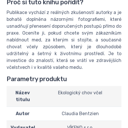
Proč si tuto knihu pořídit?
Publikace vychází z reálných zkušeností autorky a je
bohatě doplněna názornými fotografiemi, které
usnadňují přenesení doporučených postupů přímo do
praxe. Oceníte ji, pokud chcete svým zákazníkům
nabídnout med, za kterým si stojíte, a současně
chovat včely způsobem, který je dlouhodobě
udržitelný a šetrný k životnímu prostředí. Je to
investice do znalostí, která se vrátí ve zdravějších
včelstvech i v kvalitě vašeho medu.
Parametry produktu
Název
Ekologický chov včel
titulu
Autor
Claudia Bentzien
Vydavatel
VÍKEND s.r.o.