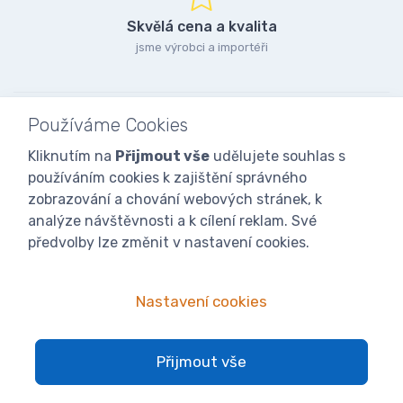
Skvělá cena a kvalita
jsme výrobci a importéři
Používáme Cookies
Kliknutím na
Přijmout vše
udělujete souhlas s
používáním cookies k zajištění správného
zobrazování a chování webových stránek, k
analýze návštěvnosti a k cílení reklam. Své
předvolby lze změnit v nastavení cookies.
Nastavení cookies
© 2025
iVcelarstvi.cz®
Všechna práva vyhrazena.|
Staňte se
Přijmout vše
fanoušky: Včelařské potřeby - www.ivcelarstvi.cz