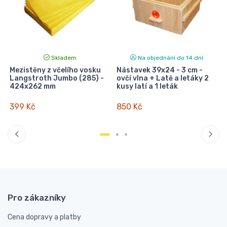
Skladem
Na objednání do 14 dní
Mezistěny z včelího vosku
Nástavek 39x24 - 3 cm -
Langstroth Jumbo (285) -
ovčí vlna + Latě a letáky 2
424x262 mm
kusy latí a 1 leták
399 Kč
850 Kč
Pro zákazníky
Cena dopravy a platby