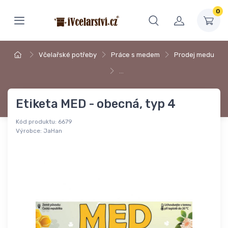
0
Včelařské potřeby
Práce s medem
Prodej medu
…
Etiketa MED - obecná, typ 4
Kód produktu:
6679
Výrobce:
JaHan