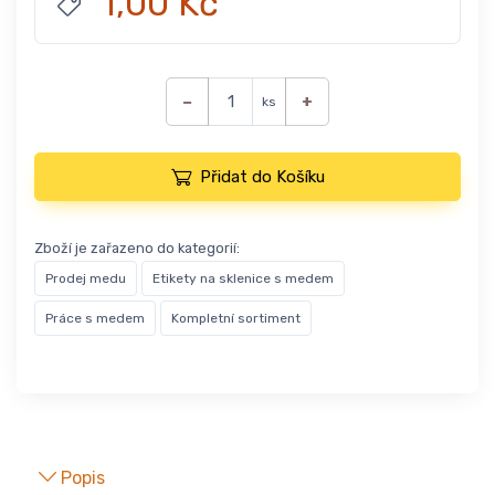
1,00 Kč
−
+
ks
Přidat do Košíku
Zboží je zařazeno do kategorií:
Prodej medu
Etikety na sklenice s medem
Práce s medem
Kompletní sortiment
Popis