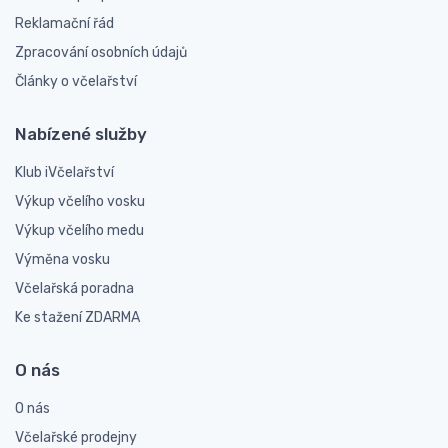
Reklamační řád
Zpracování osobních údajů
Články o včelařství
Nabízené služby
Klub iVčelařství
Výkup včelího vosku
Výkup včelího medu
Výměna vosku
Včelařská poradna
Ke stažení ZDARMA
O nás
O nás
Včelařské prodejny