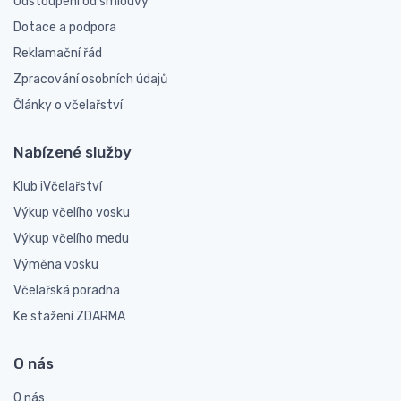
Odstoupení od smlouvy
Dotace a podpora
Reklamační řád
Zpracování osobních údajů
Články o včelařství
Nabízené služby
Klub iVčelařství
Výkup včelího vosku
Výkup včelího medu
Výměna vosku
Včelařská poradna
Ke stažení ZDARMA
O nás
O nás