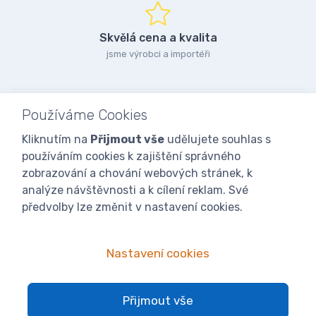
Skvělá cena a kvalita
jsme výrobci a importéři
Používáme Cookies
Kliknutím na
Přijmout vše
udělujete souhlas s
používáním cookies k zajištění správného
zobrazování a chování webových stránek, k
analýze návštěvnosti a k cílení reklam. Své
předvolby lze změnit v nastavení cookies.
Nastavení cookies
© 2025
iVcelarstvi.cz®
Všechna práva vyhrazena.|
Staňte se
Přijmout vše
fanoušky: Včelařské potřeby - www.ivcelarstvi.cz