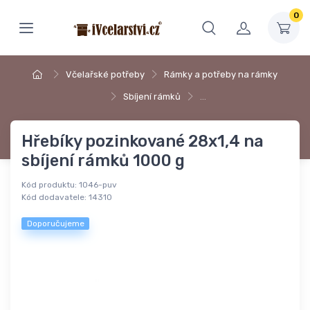
0
Včelařské potřeby
Rámky a potřeby na rámky
Sbíjení rámků
…
Hřebíky pozinkované 28x1,4 na
sbíjení rámků 1000 g
Kód produktu:
1046-puv
Kód dodavatele:
14310
Doporučujeme