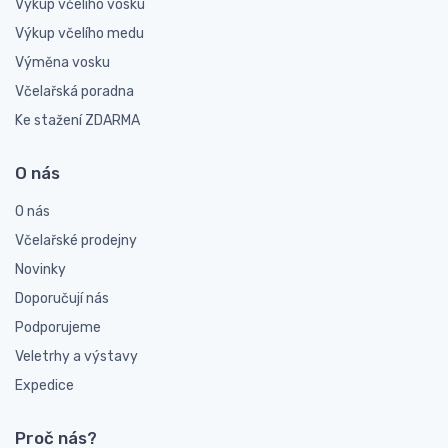
Výkup včelího vosku
Výkup včelího medu
Výměna vosku
Včelařská poradna
Ke stažení ZDARMA
O nás
O nás
Včelařské prodejny
Novinky
Doporučují nás
Podporujeme
Veletrhy a výstavy
Expedice
Proč nás?