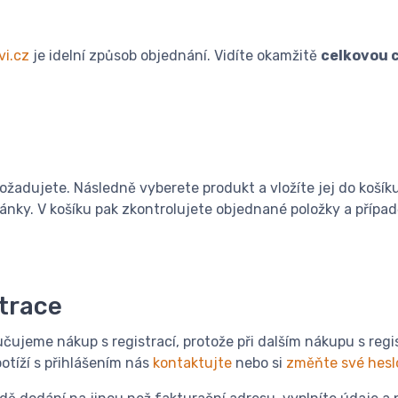
vi.cz
je idelní způsob objednání. Vidíte okamžitě
celkovou 
žadujete. Následně vyberete produkt a vložíte jej do košíku
ránky. V košíku pak zkontrolujete objednané položky a přípa
strace
čujeme nákup s registrací, protože při dalším nákupu s regis
potíží s přihlášením nás
kontaktujte
nebo si
změňte své hesl