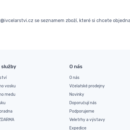
ivcelarstvi.cz se seznamem zboží, které si chcete objedn
 služby
O nás
ství
O nás
ho vosku
Včelařské prodejny
ího medu
Novinky
sku
Doporučují nás
poradna
Podporujeme
 ZDARMA
Veletrhy a výstavy
Expedice