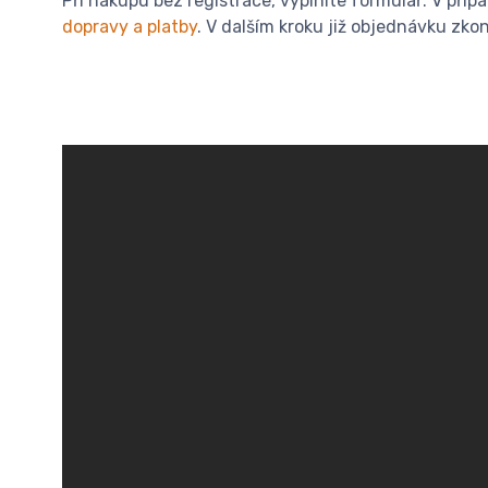
Při nákupu bez registrace, vyplníte formulář. V pří
dopravy a platby
. V dalším kroku již objednávku zkon