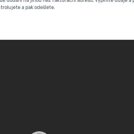
padě dodání na jinou než fakturační adresu, vyplníte údaje 
trolujete a pak odešlete.