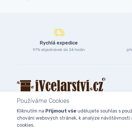
Rychlá expedice
97% objednávek do 24 hodin
př
Používáme Cookies
Kliknutím na
Přijmout vše
udělujete souhlas s použ
chování webových stránek, k analýze návštěvnosti a 
© 2025
iVcelarstvi.cz®
Všechna práva vyhrazena.|
Staňte se fan
cookies.