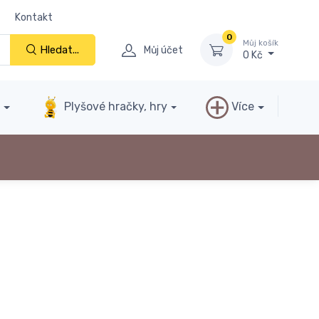
Kontakt
0
Můj košík
Hledat...
Můj účet
0 Kč
y
Plyšové hračky, hry
Více