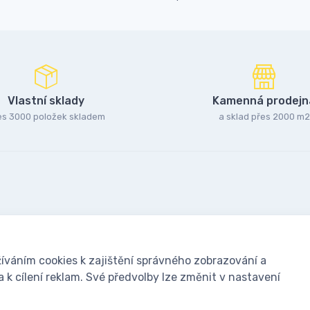
Vlastní sklady
Kamenná prodejn
es 3000 položek skladem
a sklad přes 2000 m2
íváním cookies k zajištění správného zobrazování a
k cílení reklam. Své předvolby lze změnit v nastavení
oušky: Včelařské potřeby - www.ivcelarstvi.cz