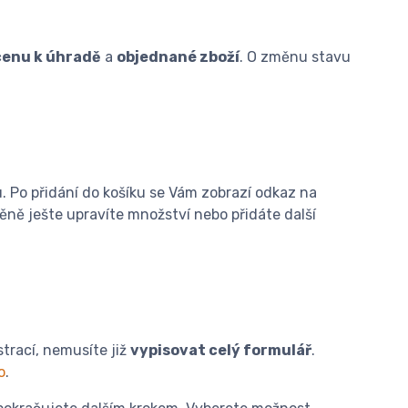
cenu k úhradě
a
objednané zboží
. O změnu stavu
. Po přidání do košíku se Vám zobrazí odkaz na
děně ješte upravíte množství nebo přidáte další
trací, nemusíte již
vypisovat celý formulář
.
o
.