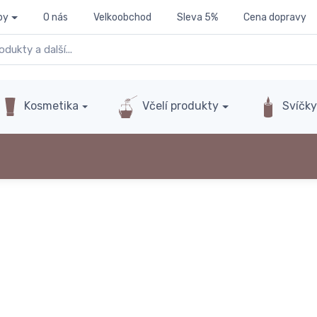
py
O nás
Velkoobchod
Sleva 5%
Cena dopravy
Kosmetika
Včelí produkty
Svíčk