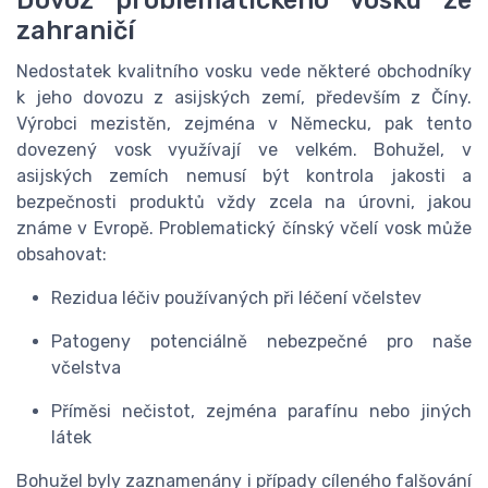
Dovoz problematického vosku ze
zahraničí
Nedostatek kvalitního vosku vede některé obchodníky
k jeho dovozu z asijských zemí, především z Číny.
Výrobci mezistěn, zejména v Německu, pak tento
dovezený vosk využívají ve velkém. Bohužel, v
asijských zemích nemusí být kontrola jakosti a
bezpečnosti produktů vždy zcela na úrovni, jakou
známe v Evropě. Problematický čínský včelí vosk může
obsahovat:
Rezidua léčiv používaných při léčení včelstev
Patogeny potenciálně nebezpečné pro naše
včelstva
Příměsi nečistot, zejména parafínu nebo jiných
látek
Bohužel byly zaznamenány i případy cíleného falšování