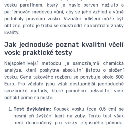
vosku parafínem, který je navíc barven nažluto a
parfémován medovou vůní, aby se jeho vzhled a vůně
podobaly pravému vosku. Vizuální odlišení může být
obtížné, proto je třeba se soustředit na kontrolní znaky
kvality.
Jak jednoduše poznat kvalitní včelí
vosk: praktické testy
Nejspolehlivější metodou je samozřejmě chemická
analýza, která poskytne absolutní jistotu o složení
vosku. Cena takového rozboru se pohybuje okolo 300
Euro. Pro včelaře jsou však dostupnější jednoduché
senzorické metody, které pomohou nekvalitní vosk
odhalit přímo na místě:
Test žvýkáním:
Kousek vosku (cca 0,5 cm) se
nesmí při žvýkání lepit na zuby. Tento test však
není doporučený pro vosky nejasného původu,