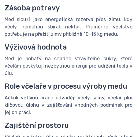
Zásoba potravy
Med slouží jako energetická rezerva přes zimu, kdy
včely nemohou sbírat nektar. Průměrné včelstvo
potřebuje na přežití zimy přibližně 10–15 kg medu.
Výživová hodnota
Med je bohatý na snadno stravitelné cukry, které
včelám poskytují nezbytnou energii pro udržení tepla v
úlu.
Role včelaře v procesu výroby medu
Ačkoli většinu práce odvádějí včely samy, včelař plní
klíčovou úlohu v zajišťování vhodných podmínek pro
jejich práci.
Zajištění prostoru
Včelaři poskytují úly a rámky, na kterých včely staví