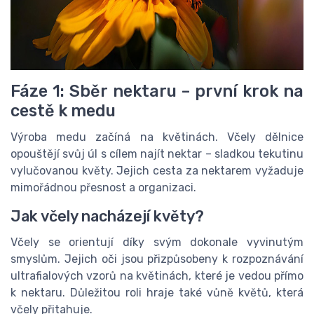
Fáze 1: Sběr nektaru – první krok na
cestě k medu
Výroba medu začíná na květinách. Včely dělnice
opouštějí svůj úl s cílem najít nektar – sladkou tekutinu
vylučovanou květy. Jejich cesta za nektarem vyžaduje
mimořádnou přesnost a organizaci.
Jak včely nacházejí květy?
Včely se orientují díky svým dokonale vyvinutým
smyslům. Jejich oči jsou přizpůsobeny k rozpoznávání
ultrafialových vzorů na květinách, které je vedou přímo
k nektaru. Důležitou roli hraje také vůně květů, která
včely přitahuje.