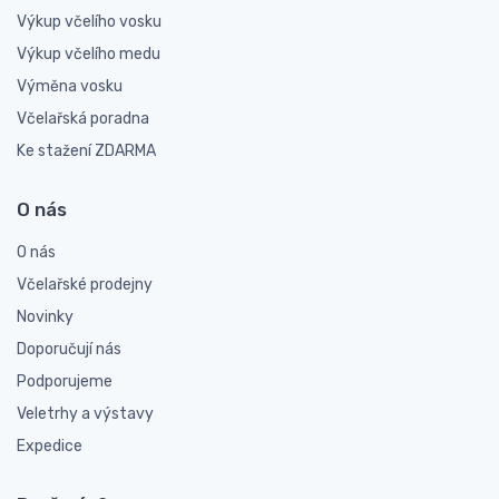
Výkup včelího vosku
Výkup včelího medu
Výměna vosku
Včelařská poradna
Ke stažení ZDARMA
O nás
O nás
Včelařské prodejny
Novinky
Doporučují nás
Podporujeme
Veletrhy a výstavy
Expedice