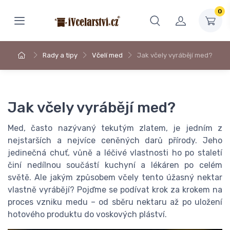
0
Rady a tipy
Včelí med
Jak včely vyrábějí med?
Jak včely vyrábějí med?
Med, často nazývaný tekutým zlatem, je jedním z
nejstarších a nejvíce ceněných darů přírody. Jeho
jedinečná chuť, vůně a léčivé vlastnosti ho po staletí
činí nedílnou součástí kuchyní a lékáren po celém
světě. Ale jakým způsobem včely tento úžasný nektar
vlastně vyrábějí? Pojďme se podívat krok za krokem na
proces vzniku medu – od sběru nektaru až po uložení
hotového produktu do voskových pláství.