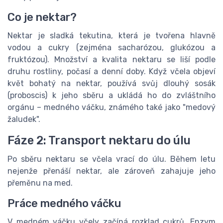
Co je nektar?
Nektar je sladká tekutina, která je tvořena hlavně
vodou a cukry (zejména sacharózou, glukózou a
fruktózou). Množství a kvalita nektaru se liší podle
druhu rostliny, počasí a denní doby. Když včela objeví
květ bohatý na nektar, používá svůj dlouhý sosák
(proboscis) k jeho sběru a ukládá ho do zvláštního
orgánu – medného váčku, známého také jako "medový
žaludek".
Fáze 2: Transport nektaru do úlu
Po sběru nektaru se včela vrací do úlu. Během letu
nejenže přenáší nektar, ale zároveň zahajuje jeho
přeměnu na med.
Práce medného váčku
V medném váčku včely začíná rozklad cukrů. Enzym