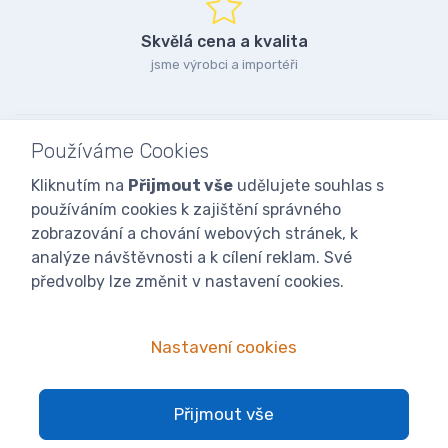
Skvělá cena a kvalita
jsme výrobci a importéři
Používáme Cookies
Kliknutím na
Přijmout vše
udělujete souhlas s
používáním cookies k zajištění správného
zobrazování a chování webových stránek, k
analýze návštěvnosti a k cílení reklam. Své
předvolby lze změnit v nastavení cookies.
Nastavení cookies
© 2025
iVcelarstvi.cz®
Všechna práva vyhrazena.|
Staňte se
Přijmout vše
fanoušky: Včelařské potřeby - www.ivcelarstvi.cz
Kategorie blogu