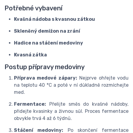
Potřebné vybavení
Kvašná nádoba s kvasnou zátkou
Skleněný demižon na zrání
Hadice na stáčení medoviny
Kvasná zátka
Postup přípravy medoviny
Příprava medové zápary:
Nejprve ohřejte vodu
na teplotu 40 °C a poté v ní důkladně rozmíchejte
med.
Fermentace:
Přelijte směs do kvašné nádoby,
přidejte kvasinky a živnou sůl. Proces fermentace
obvykle trvá 4 až 6 týdnů.
Stáčení medoviny:
Po skončení fermentace