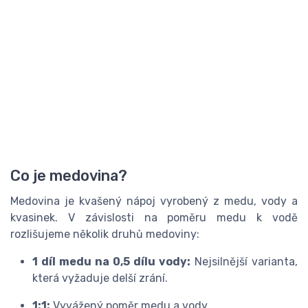
Co je medovina?
Medovina je kvašený nápoj vyrobený z medu, vody a
kvasinek. V závislosti na poměru medu k vodě
rozlišujeme několik druhů medoviny:
1 díl medu na 0,5 dílu vody:
Nejsilnější varianta,
která vyžaduje delší zrání.
1:1:
Vyvážený poměr medu a vody.