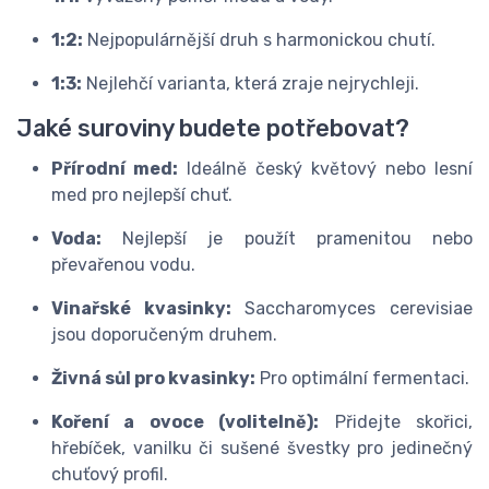
1:2:
Nejpopulárnější druh s harmonickou chutí.
1:3:
Nejlehčí varianta, která zraje nejrychleji.
Jaké suroviny budete potřebovat?
Přírodní med:
Ideálně český květový nebo lesní
med pro nejlepší chuť.
Voda:
Nejlepší je použít pramenitou nebo
převařenou vodu.
Vinařské kvasinky:
Saccharomyces cerevisiae
jsou doporučeným druhem.
Živná sůl pro kvasinky:
Pro optimální fermentaci.
Koření a ovoce (volitelně):
Přidejte skořici,
hřebíček, vanilku či sušené švestky pro jedinečný
chuťový profil.