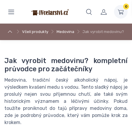
0
Včelí produkty
Medovina
Jak vyrobit medovinu?
Jak vyrobit medovinu? kompletní
průvodce pro začátečníky
Medovina, tradiční český alkoholický nápoj, je
výsledkem kvašení medu s vodou. Tento sladký nápoj je
proslulý nejen svou příjemnou chutí, ale také svým
historickým významem a léčivými účinky. Pokud
toužíte proniknout do tajů přípravy medoviny doma,
zde je podrobný průvodce, který vám pomůže krok za
krokem.