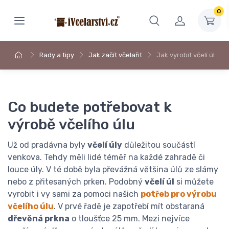
0
Rady a tipy
Jak začít včelařit
Jak vyrobit včelí úl
Co budete potřebovat k
výrobě včelího úlu
Už od pradávna byly
včelí úly
důležitou součástí
venkova. Tehdy měli lidé téměř na každé zahradě či
louce úly. V té době byla převážná většina úlů ze slámy
nebo z přitesaných prken. Podobný
včelí úl
si můžete
vyrobit i vy sami za pomoci našich
potřeb pro výrobu
včelího úlu
. V prvé řadě je zapotřebí mít obstaraná
dřevěná prkna
o tloušťce 25 mm. Mezi nejvíce