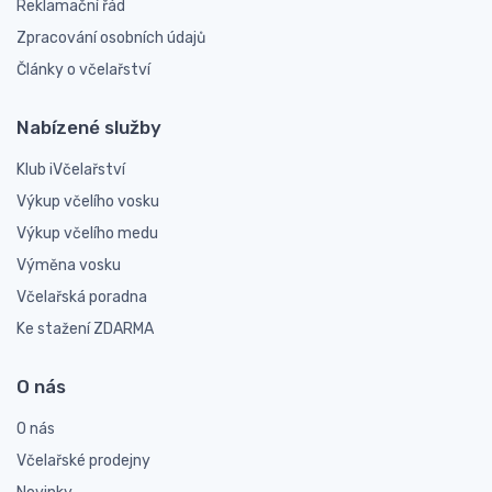
Reklamační řád
Zpracování osobních údajů
Články o včelařství
Nabízené služby
Klub iVčelařství
Výkup včelího vosku
Výkup včelího medu
Výměna vosku
Včelařská poradna
Ke stažení ZDARMA
O nás
O nás
Včelařské prodejny