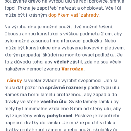
používané dřevo na výrobu úlů se řadí borovice, smrk a
topol. Prkna je zapotřebí nařezat a ohoblovat. Včelí úl
může být i krásným
doplňkem vaší zahrady
.
Na výrobu dna je možné použít dvě možné řešení.
Oboustrannou konstukci s výškou podmetu 2 cm, aby
bylo možné zasunout monitorovací podložku. Nebo
může být konstrukce dna vybavena kovovým pletivem,
kterým propadají škůdci na monitorovací podložku. Je
to z důvodu toho, aby
včelař
zjistil, zda nejsou včely
nakaženy nemocí zvanou
Varroáza
.
I
rámky
si včelař zvládne vyrobit svépomocí. Jen si
musí dát pozor na
správné rozměry
podle typu úlu.
Rámek má horní lamelu protaženou, aby zapadla do
drážky ve stěně
včelího úlu
. Svislé lamely rámku by
měly být minimálně vzdálené 8 mm od stěny úlu, aby
byl zajištěný volný
pohyb včel
. Posléze je zapotřebí
napnout drátky do rámku. Je možné použít vrták a
drátky protáhnout rámem, anebo použít skobičky či