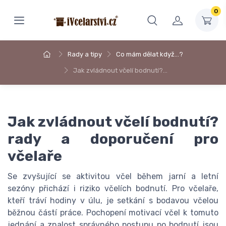
0
Rady a tipy
Co mám dělat když…?
Jak zvládnout včelí bodnutí?…
Jak zvládnout včelí bodnutí?
rady a doporučení pro
včelaře
Se zvyšující se aktivitou včel během jarní a letní
sezóny přichází i riziko včelích bodnutí. Pro včelaře,
kteří tráví hodiny v úlu, je setkání s bodavou včelou
běžnou částí práce. Pochopení motivací včel k tomuto
jednání a znalost správného postupu po bodnutí jsou