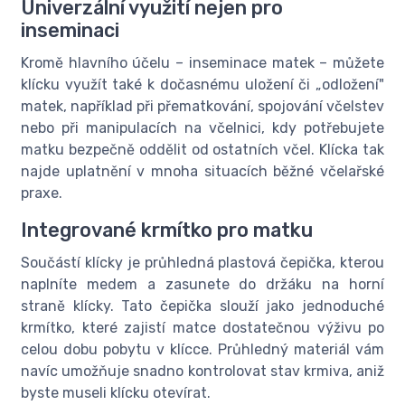
Univerzální využití nejen pro
inseminaci
Kromě hlavního účelu – inseminace matek – můžete
klícku využít také k dočasnému uložení či „odložení"
matek, například při přematkování, spojování včelstev
nebo při manipulacích na včelnici, kdy potřebujete
matku bezpečně oddělit od ostatních včel. Klícka tak
najde uplatnění v mnoha situacích běžné včelařské
praxe.
Integrované krmítko pro matku
Součástí klícky je průhledná plastová čepička, kterou
naplníte medem a zasunete do držáku na horní
straně klícky. Tato čepička slouží jako jednoduché
krmítko, které zajistí matce dostatečnou výživu po
celou dobu pobytu v klícce. Průhledný materiál vám
navíc umožňuje snadno kontrolovat stav krmiva, aniž
byste museli klícku otevírat.