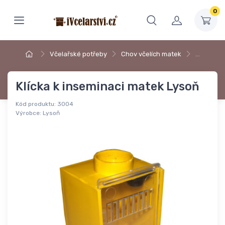
0
Včelařské potřeby
Chov včelích matek
…
Klícka k inseminaci matek Lysoň
Kód produktu:
3004
Výrobce:
Lysoň