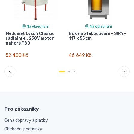
Na objednání
Na objednání
Medomet Lysoň Classic
Box na ztekucování - SIPA -
radiální el. 230V motor
117 x 55 cm
nahoře P80
52 400 Kč
46 649 Kč
Pro zákazníky
Cena dopravy a platby
Obchodní podmínky