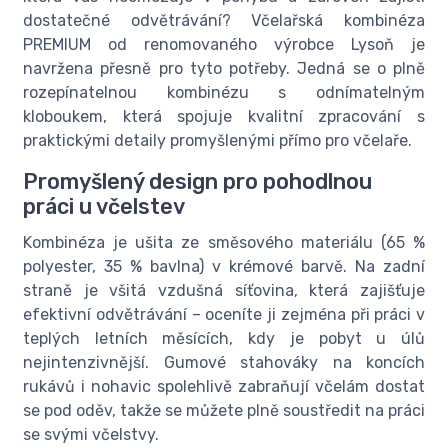
dostatečné odvětrávání? Včelařská kombinéza
PREMIUM od renomovaného výrobce Lysoň je
navržena přesně pro tyto potřeby. Jedná se o plně
rozepínatelnou kombinézu s odnímatelným
kloboukem, která spojuje kvalitní zpracování s
praktickými detaily promyšlenými přímo pro včelaře.
Promyšlený design pro pohodlnou
práci u včelstev
Kombinéza je ušita ze směsového materiálu (65 %
polyester, 35 % bavlna) v krémové barvě. Na zadní
straně je všitá vzdušná síťovina, která zajišťuje
efektivní odvětrávání – oceníte ji zejména při práci v
teplých letních měsících, kdy je pobyt u úlů
nejintenzivnější. Gumové stahováky na koncích
rukávů i nohavic spolehlivě zabraňují včelám dostat
se pod oděv, takže se můžete plně soustředit na práci
se svými včelstvy.