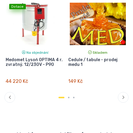
Dotace
Na objednání
Skladem
Medomet Lysoň OPTIMA 4 r.
Cedule / tabule - prodej
zvratný. 12/230V - P90
medu 1
44 220 Kč
149 Kč