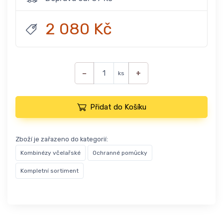
2 080 Kč
−
+
ks
Přidat do Košíku
Zboží je zařazeno do kategorií:
Kombinézy včelařské
Ochranné pomůcky
Kompletní sortiment