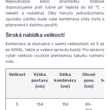
Nepoužívejte bělicí prostředky. Klobouk
doporučujeme prát ručně při teplotě do 60 °C –
nebělit a neždímat. Díky tomuto jednoduchému
způsobu údržby bude vaše kombinéza vždy čistá a
připravená k dalšímu použití.
Široká nabídka velikostí
Kombinéza je dostupná v sedmi velikostech od S až
po XXXXL, takže si vybere opravdu každý. Pro správný
výběr velikosti využijte přehlednou tabulku rozměrů
níže.
Velikost
Výška
Délka
Obvod
Ob
postavy
kombinézy
pasu
hru
(cm)
(cm)
(cm)
(
S
164
156
86–
1