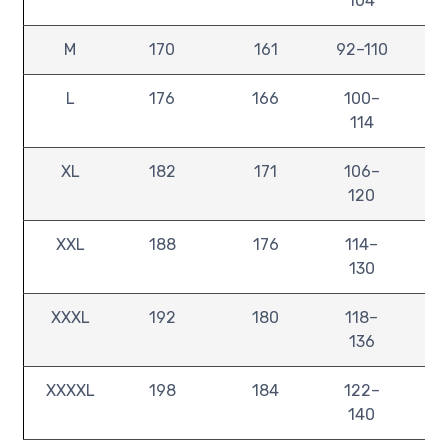
104
M
170
161
92–110
1
L
176
166
100–
1
114
XL
182
171
106–
1
120
XXL
188
176
114–
1
130
XXXL
192
180
118–
1
136
XXXXL
198
184
122–
1
140