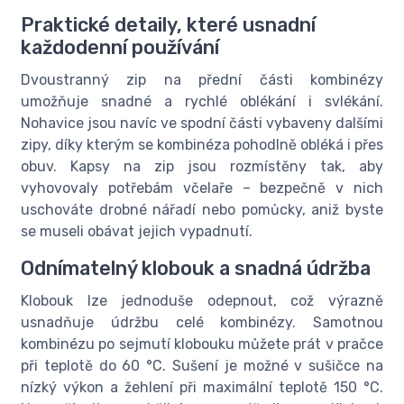
Praktické detaily, které usnadní
každodenní používání
Dvoustranný zip na přední části kombinézy
umožňuje snadné a rychlé oblékání i svlékání.
Nohavice jsou navíc ve spodní části vybaveny dalšími
zipy, díky kterým se kombinéza pohodlně obléká i přes
obuv. Kapsy na zip jsou rozmístěny tak, aby
vyhovovaly potřebám včelaře – bezpečně v nich
uschováte drobné nářadí nebo pomůcky, aniž byste
se museli obávat jejich vypadnutí.
Odnímatelný klobouk a snadná údržba
Klobouk lze jednoduše odepnout, což výrazně
usnadňuje údržbu celé kombinézy. Samotnou
kombinézu po sejmutí klobouku můžete prát v pračce
při teplotě do 60 °C. Sušení je možné v sušičce na
nízký výkon a žehlení při maximální teplotě 150 °C.