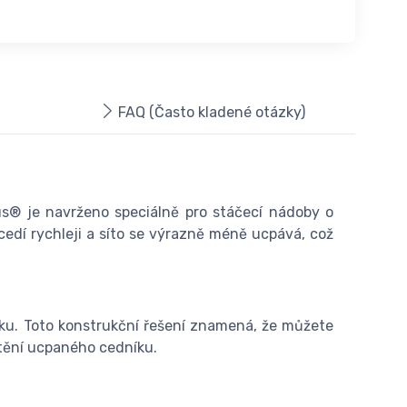
FAQ (Často kladené otázky)
ius® je navrženo speciálně pro stáčecí nádoby o
cedí rychleji a síto se výrazně méně ucpává, což
níku. Toto konstrukční řešení znamená, že můžete
ištění ucpaného cedníku.