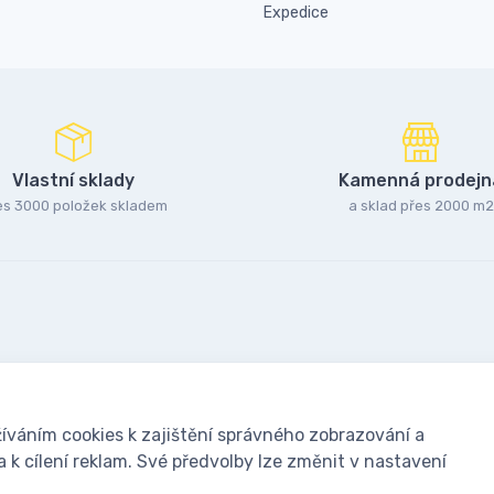
Expedice
Vlastní sklady
Kamenná prodejn
es 3000 položek skladem
a sklad přes 2000 m2
íváním cookies k zajištění správného zobrazování a
k cílení reklam. Své předvolby lze změnit v nastavení
oušky: Včelařské potřeby - www.ivcelarstvi.cz