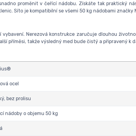
adno proměnit v čeřící nádobu. Získáte tak praktický nás
enic. Síto je kompatibilní se všemi 50 kg nádobami značky M
ní vybavení. Nerezová konstrukce zaručuje dlouhou životn
alší příměsi, takže výsledný med bude čistý a připravený k 
rius®
ová ocel
ý, bez prolisu
cí nádoby o objemu 50 kg
á