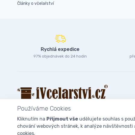
Články o včelařství
Rychlá expedice
97% objednávek do 24 hodin
př
Používáme Cookies
Kliknutím na
Přijmout vše
udělujete souhlas s použ
chování webových stránek, k analýze návštěvnosti a 
© 2025
iVcelarstvi.cz®
Všechna práva vyhrazena.|
Staňte se fan
cookies.