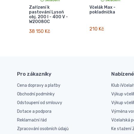
Zařízení k
Včelák Max -
pastování Lysoň
pokladnička
obj. 200 l - 400 V -
W20080C
210 Kč
38 150 Kč
Pro zákazníky
Nabízené
Cena dopravy a platby
Klub iVčelař
Obchodní podmínky
Výkup včelí
Odstoupení od smlouvy
Výkup včel
Dotace a podpora
Výměna vo
Reklamační řád
Včelařská 
Zpracování osobních údajů
Ke stažení