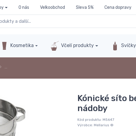
py
O nás
Velkoobchod
Sleva 5%
Cena dopravy
Kosmetika
Včelí produkty
Svíčk
…
Kónické síto b
nádoby
Kód produktu:
M5647
Výrobce:
Mellarius ®