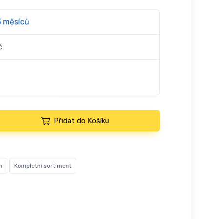
3 měsíců
č
Přidat do Košíku
m
Kompletní sortiment