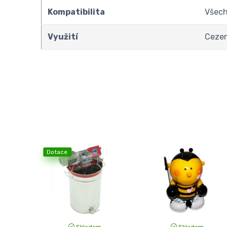
Kompatibilita
Všech
Využití
Cezen
Dotace
Skladem
Skladem