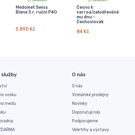
Medomet Swiss
Česno k
Biene 3.r. ruční P40
varroa/celodřevěné
mu dnu -
Čechoslovák
5 890 Kč
84 Kč
 služby
O nás
ství
O nás
ho vosku
Včelařské prodejny
ího medu
Novinky
sku
Doporučují nás
poradna
Podporujeme
 ZDARMA
Veletrhy a výstavy