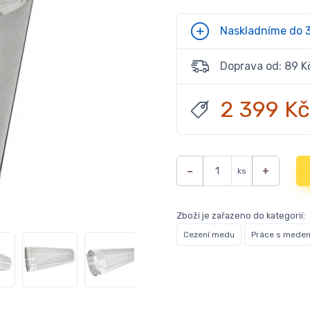
Naskladníme do 
Doprava od: 89 K
2 399 Kč
−
+
ks
Zboží je zařazeno do kategorií:
Cezení medu
Práce s mede