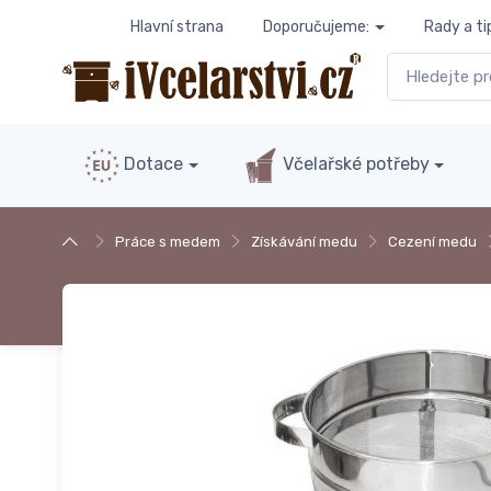
Hlavní strana
Doporučujeme:
Rady a ti
Dotace
Včelařské potřeby
Práce s medem
Získávání medu
Cezení medu