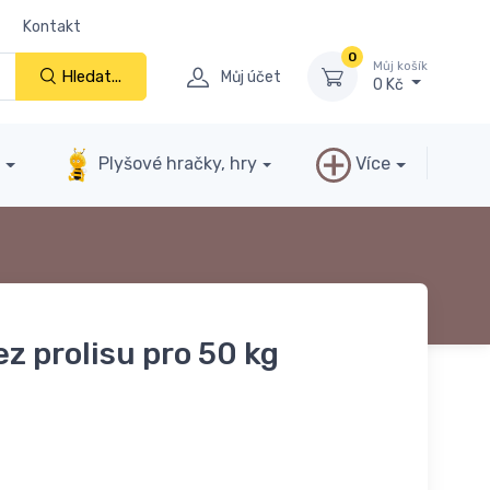
Kontakt
0
Můj košík
Hledat...
Můj účet
0 Kč
y
Plyšové hračky, hry
Více
ez prolisu pro 50 kg