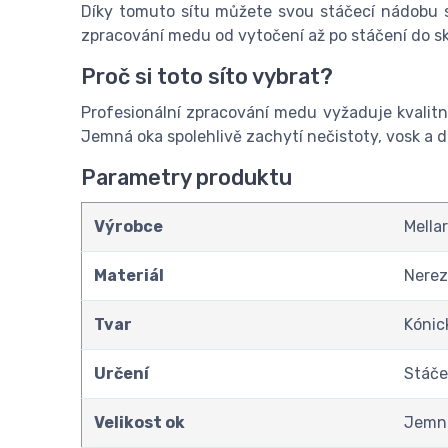
Díky tomuto sítu můžete svou stáčecí nádobu sn
zpracování medu od vytočení až po stáčení do skl
Proč si toto síto vybrat?
Profesionální zpracování medu vyžaduje kvalit
Jemná oka spolehlivě zachytí nečistoty, vosk a d
Parametry produktu
Výrobce
Mella
Materiál
Nerez
Tvar
Kónick
Určení
Stáče
Velikost ok
Jemn