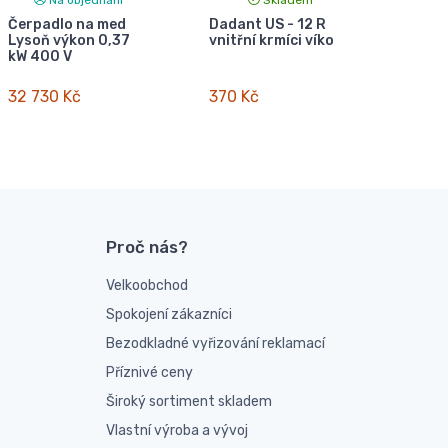
Čerpadlo na med
Dadant US - 12 R
Lysoň výkon 0,37
vnitřní krmíci víko
kW 400 V
32 730 Kč
370 Kč
Proč nás?
Velkoobchod
Spokojení zákazníci
Bezodkladné vyřizování reklamací
Příznivé ceny
Široký sortiment skladem
Vlastní výroba a vývoj