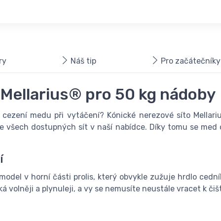
ry
Náš tip
Pro začátečníky
u Mellarius® pro 50 kg nádoby
ní cezení medu při vytáčení? Kónické nerezové síto Mellar
 ze všech dostupných sít v naší nabídce. Díky tomu se med 
í
odel v horní části prolis, který obvykle zužuje hrdlo ced
á volněji a plynuleji, a vy se nemusíte neustále vracet k č