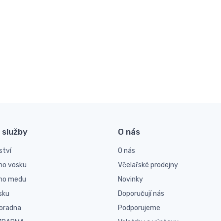
 služby
O nás
ství
O nás
ho vosku
Včelařské prodejny
ího medu
Novinky
sku
Doporučují nás
poradna
Podporujeme