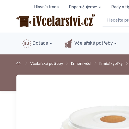
Hlavní strana
Doporučujeme:
Rady a ti
Dotace
Včelařské potřeby
Včelařské potřeby
Krmení včel
Krmící kyblíky