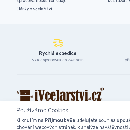
Zpracování osobních údajů
Ke stažení
Články o včelařství
Rychlá expedice
97% objednávek do 24 hodin
př
Používáme Cookies
Kliknutím na
Přijmout vše
udělujete souhlas s použ
chování webových stránek, k analýze návštěvnosti a 
© 2025
iVcelarstvi.cz®
Všechna práva vyhrazena.|
Staňte se fan