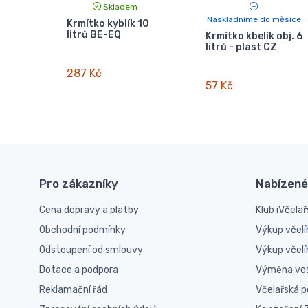
Skladem
Naskladníme do měsíce
Krmítko kyblík 10
litrů BE-EQ
Krmítko kbelík obj. 6
litrů - plast CZ
287 Kč
57 Kč
Pro zákazníky
Nabízené
Cena dopravy a platby
Klub iVčelař
Obchodní podmínky
Výkup včelí
Odstoupení od smlouvy
Výkup včel
Dotace a podpora
Výměna vo
Reklamační řád
Včelařská 