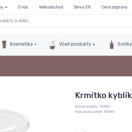
py
O nás
Velkoobchod
Sleva 5%
Cena dopravy
Kosmetika
Včelí produkty
Svíčk
…
Krmítko kyblík 
Kód produktu:
14480
Kód dodavatele:
14480