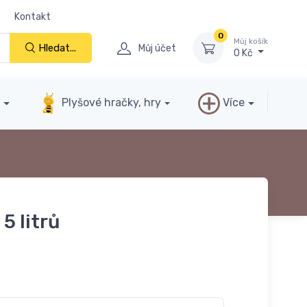
Kontakt
0
Můj košík
Hledat...
Můj účet
0 Kč
y
Plyšové hračky, hry
Více
5 litrů