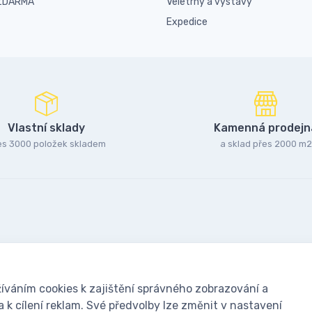
 ZDARMA
Veletrhy a výstavy
Expedice
Vlastní sklady
Kamenná prodejn
es 3000 položek skladem
a sklad přes 2000 m2
íváním cookies k zajištění správného zobrazování a
k cílení reklam. Své předvolby lze změnit v nastavení
oušky: Včelařské potřeby - www.ivcelarstvi.cz