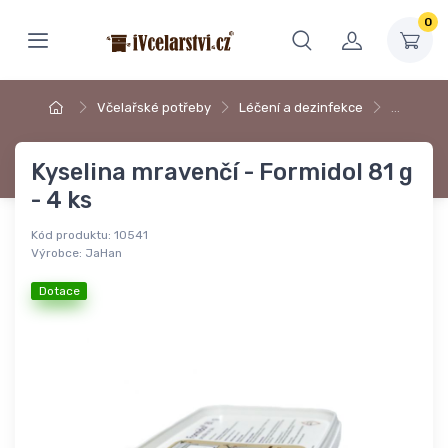
0
Včelařské potřeby
Léčení a dezinfekce
…
Kyselina mravenčí - Formidol 81 g
- 4 ks
Kód produktu:
10541
Výrobce:
JaHan
Dotace