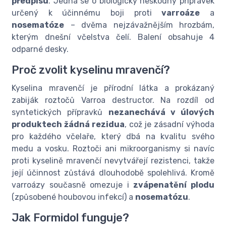
předpisu
. Jedná se o biologicky neškodný přípravek
určený k účinnému boji proti
varroáze
a
nosematóze
– dvěma nejzávažnějším hrozbám,
kterým dnešní včelstva čelí. Balení obsahuje 4
odparné desky.
Proč zvolit kyselinu mravenčí?
Kyselina mravenčí je přírodní látka a prokázaný
zabiják roztočů Varroa destructor. Na rozdíl od
syntetických přípravků
nezanechává v úlových
produktech žádná rezidua
, což je zásadní výhoda
pro každého včelaře, který dbá na kvalitu svého
medu a vosku. Roztoči ani mikroorganismy si navíc
proti kyselině mravenčí nevytvářejí rezistenci, takže
její účinnost zůstává dlouhodobě spolehlivá. Kromě
varroázy současně omezuje i
zvápenatění plodu
(způsobené houbovou infekcí) a
nosematózu
.
Jak Formidol funguje?