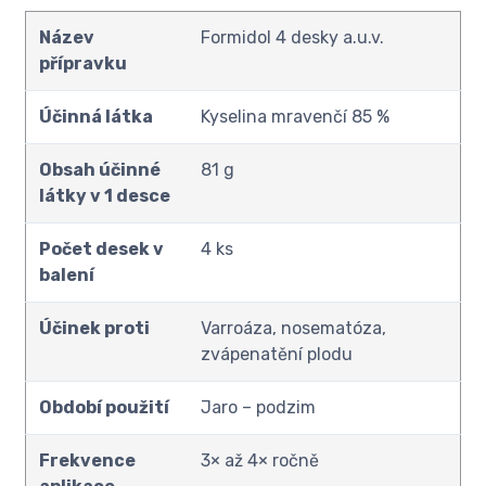
Název
Formidol 4 desky a.u.v.
přípravku
Účinná látka
Kyselina mravenčí 85 %
Obsah účinné
81 g
látky v 1 desce
Počet desek v
4 ks
balení
Účinek proti
Varroáza, nosematóza,
zvápenatění plodu
Období použití
Jaro – podzim
Frekvence
3× až 4× ročně