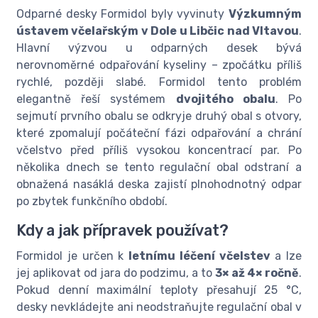
Odparné desky Formidol byly vyvinuty
Výzkumným
ústavem včelařským v Dole u Libčic nad Vltavou
.
Hlavní výzvou u odparných desek bývá
nerovnoměrné odpařování kyseliny – zpočátku příliš
rychlé, později slabé. Formidol tento problém
elegantně řeší systémem
dvojitého obalu
. Po
sejmutí prvního obalu se odkryje druhý obal s otvory,
které zpomalují počáteční fázi odpařování a chrání
včelstvo před příliš vysokou koncentrací par. Po
několika dnech se tento regulační obal odstraní a
obnažená nasáklá deska zajistí plnohodnotný odpar
po zbytek funkčního období.
Kdy a jak přípravek používat?
Formidol je určen k
letnímu léčení včelstev
a lze
jej aplikovat od jara do podzimu, a to
3× až 4× ročně
.
Pokud denní maximální teploty přesahují 25 °C,
desky nevkládejte ani neodstraňujte regulační obal v