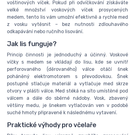
voštinových víček. Pokud při odvíčkování získáváte
velké množství voskových víček prosycených
medem, tento lis vám umožní efektivně a rychle med
z vosku vytěsnit – bez nutnosti zdlouhavého
odkapávání nebo ručního lisování.
Jak lis funguje?
Princip činnosti je jednoduchý a účinný. Voskové
víčky s medem se vkládají do lisu, kde se uvnitř
perforovaného (děrovaného) válce otáčí šnek
poháněný elektromotorem s převodovkou. Šnek
postupně stlačuje materiál a vytlačuje med skrze
otvory v plášti válce. Med stéká na síto umístěné pod
válcem a dále do sběrné nádoby. Vosk, zbavený
většiny medu, je šnekem vytlačován ven v podobě
suché hmoty připravené k následnému vytavení.
Praktické výhody pro včelaře