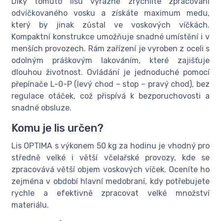
Díky tomuto lisu výrazně zrychlíte zpracování
odvíčkovaného vosku a získáte maximum medu,
který by jinak zůstal ve voskových víčkách.
Kompaktní konstrukce umožňuje snadné umístění i v
menších provozech. Rám zařízení je vyroben z oceli s
odolným práškovým lakováním, které zajišťuje
dlouhou životnost. Ovládání je jednoduché pomocí
přepínače L-0-P (levý chod – stop – pravý chod), bez
regulace otáček, což přispívá k bezporuchovosti a
snadné obsluze.
Komu je lis určen?
Lis OPTIMA s výkonem 50 kg za hodinu je vhodný pro
středně velké i větší včelařské provozy, kde se
zpracovává větší objem voskových víček. Oceníte ho
zejména v období hlavní medobraní, kdy potřebujete
rychle a efektivně zpracovat velké množství
materiálu.