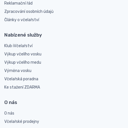
Reklamační řád
Zpracování osobních údajů
Články o včelařství
Nabízené služby
Klub iVčelařství
Výkup včelího vosku
Výkup včelího medu
Výměna vosku
Včelařská poradna
Ke stažení ZDARMA
O nás
O nás
Včelařské prodejny