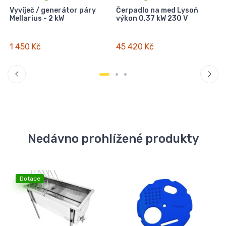
Vyvíječ / generátor páry
Čerpadlo na med Lysoň
Mellarius - 2 kW
výkon 0,37 kW 230 V
(
1 450 Kč
45 420 Kč
Nedávno prohlížené produkty
Dotace