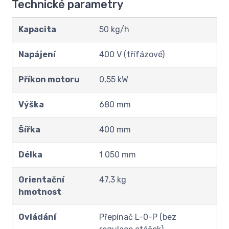
Technické parametry
Kapacita
50 kg/h
Napájení
400 V (třífázové)
Příkon motoru
0,55 kW
Výška
680 mm
Šířka
400 mm
Délka
1 050 mm
Orientační
47,3 kg
hmotnost
Ovládání
Přepínač L-0-P (bez