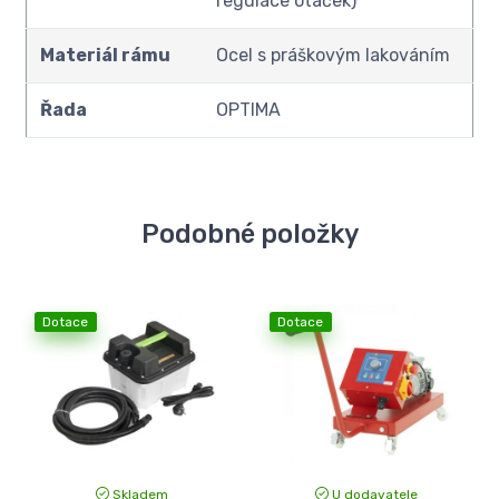
regulace otáček)
Materiál rámu
Ocel s práškovým lakováním
Řada
OPTIMA
Podobné položky
Dotace
Dotace
Skladem
U dodavatele