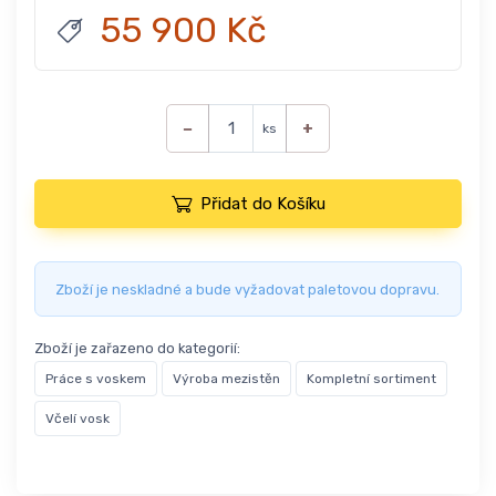
55 900 Kč
−
+
ks
Přidat do Košíku
Zboží je neskladné a bude vyžadovat paletovou dopravu.
Zboží je zařazeno do kategorií:
Práce s voskem
Výroba mezistěn
Kompletní sortiment
Včelí vosk