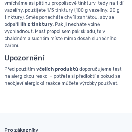
vmícháme asi pětinu propolisové tinktury, tedy na 1 díl
vazelíny, použijete 1/5 tinktury (100 g vazelíny, 20 g
tinktury). Směs ponecháte chvíli zahřátou, aby se
odpařil
lih z tinktury
. Pak ji necháte volně
vychladnout. Mast propolisem pak skladujte v
chaldném a suchém místě mimo dosah slunečního
záření.
Upozornění
Před použitím
včelích produktů
doporučujeme test
na alergickou reakci – potřete si předloktí a pokud se
neobjeví alergická reakce můžete výrobky používat.
Pro zákazníky