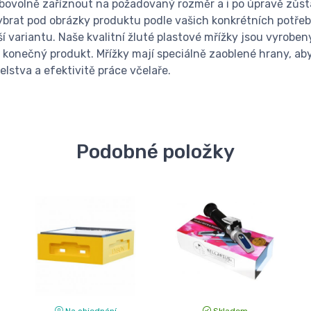
 libovolně zaříznout na požadovaný rozměr a i po úpravě zů
brat pod obrázky produktu podle vašich konkrétních potřeb. 
variantu. Naše kvalitní žluté plastové mřížky jsou vyroben
 konečný produkt. Mřížky mají speciálně zaoblené hrany, aby 
elstva a efektivitě práce včelaře.
Podobné položky
Na objednání
Skladem