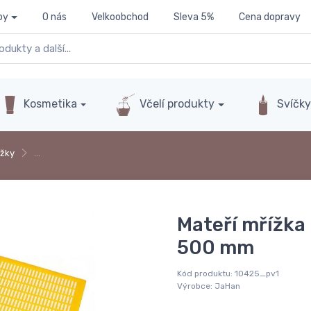
py
O nás
Velkoobchod
Sleva 5%
Cena dopravy
Kosmetika
Včelí produkty
Svíčk
ížky
…
Mateří mřížka -
500 mm
Kód produktu:
10425_pv1
Výrobce:
JaHan