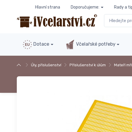
Hlavní strana
Doporučujeme:
Rady a ti
Dotace
Včelařské potřeby
Úly, příslušenství
Příslušenství k úlům
Mateří mř