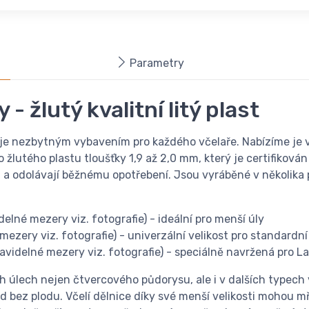
Parametry
- žlutý kvalitní litý plast
 je nezbytným vybavením pro každého včelaře. Nabízíme je v 
 žlutého plastu tloušťky 1,9 až 2,0 mm, který je certifikov
 a odolávají běžnému opotřebení. Jsou vyráběné v několika p
delné mezery viz. fotografie) - ideální pro menší úly
mezery viz. fotografie) - univerzální velikost pro standardní
pravidelné mezery viz. fotografie) - speciálně navržená pro 
 úlech nejen čtvercového půdorysu, ale i v dalších typech v
d bez plodu. Včelí dělnice díky své menší velikosti mohou m