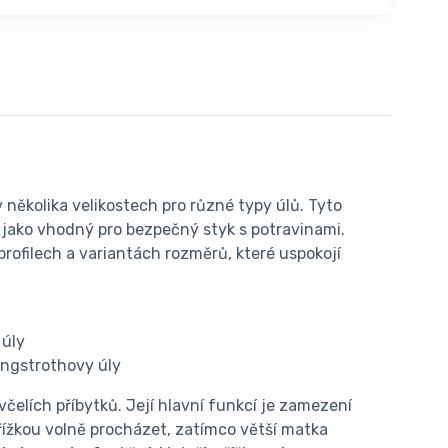
několika velikostech pro různé typy úlů. Tyto
án jako vhodný pro bezpečný styk s potravinami.
rofilech a variantách rozměrů, které uspokojí
 úly
Langstrothovy úly
čelích příbytků. Její hlavní funkcí je zamezení
řížkou volně procházet, zatímco větší matka