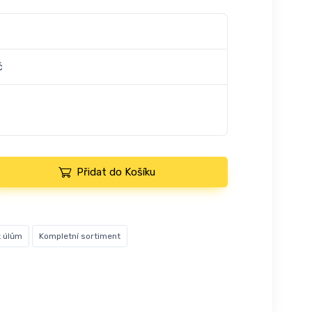
č
Přidat do Košíku
k úlům
Kompletní sortiment