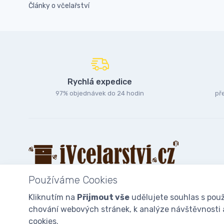
Články o včelařství
Rychlá expedice
97% objednávek do 24 hodin
př
Používáme Cookies
Kliknutím na
Přijmout vše
udělujete souhlas s použ
chování webových stránek, k analýze návštěvnosti a 
© 2025
iVcelarstvi.cz®
Všechna práva vyhrazena.|
Staňte se fan
cookies.