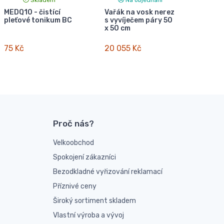
MEDQ10 - čistící
Vařák na vosk nerez
pleťové tonikum BC
s vyvíječem páry 50
x 50 cm
75 Kč
20 055 Kč
Proč nás?
Velkoobchod
Spokojení zákazníci
Bezodkladné vyřizování reklamací
Příznivé ceny
Široký sortiment skladem
Vlastní výroba a vývoj