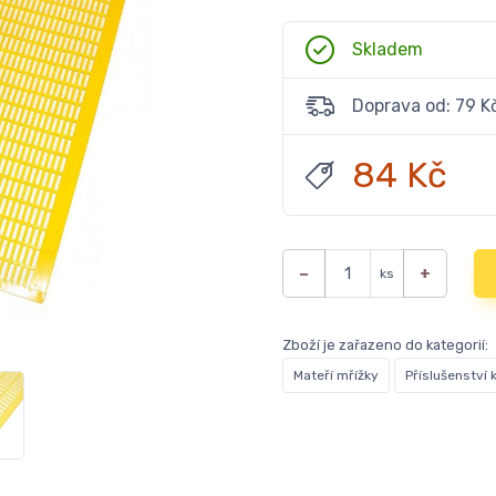
Skladem
Doprava od: 79 K
84 Kč
−
+
ks
Zboží je zařazeno do kategorií:
Mateří mřížky
Příslušenství 