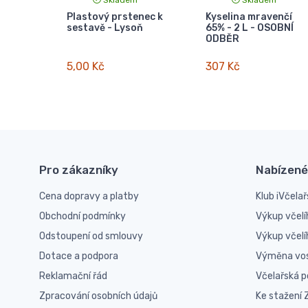
Plastový prstenec k
Kyselina mravenčí
sestavě - Lysoň
65% - 2 L - OSOBNÍ
ODBĚR
5,00 Kč
307 Kč
Pro zákazníky
Nabízené
Cena dopravy a platby
Klub iVčelař
Obchodní podmínky
Výkup včelí
Odstoupení od smlouvy
Výkup včel
Dotace a podpora
Výměna vo
Reklamační řád
Včelařská 
Zpracování osobních údajů
Ke stažení