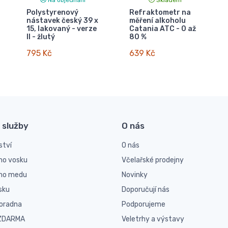
Polystyrenový
Refraktometr na
nástavek český 39 x
měření alkoholu
15, lakovaný - verze
Catania ATC - 0 až
II - žlutý
80 %
795 Kč
639 Kč
 služby
O nás
ství
O nás
ho vosku
Včelařské prodejny
ího medu
Novinky
sku
Doporučují nás
poradna
Podporujeme
 ZDARMA
Veletrhy a výstavy