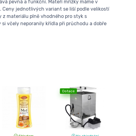
stává pevná a funkční. Mateří mřížky máme v
Ceny jednotlivých variant se liší podle velikostí
y z materiálu plně vhodného pro styk s
si včely neporanily křídla při průchodu a dobře
Dotace
Skladem
Na objednání