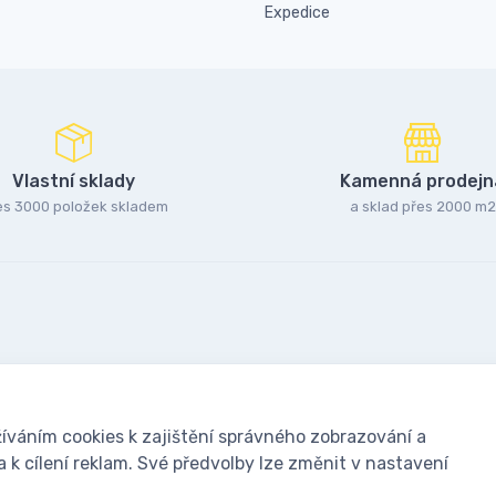
Expedice
Vlastní sklady
Kamenná prodejn
es 3000 položek skladem
a sklad přes 2000 m2
íváním cookies k zajištění správného zobrazování a
k cílení reklam. Své předvolby lze změnit v nastavení
oušky: Včelařské potřeby - www.ivcelarstvi.cz