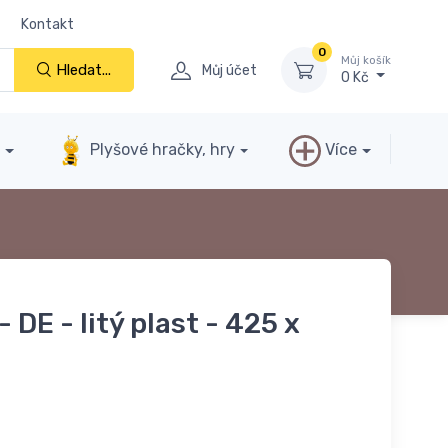
Kontakt
0
Můj košík
Hledat...
Můj účet
0 Kč
y
Plyšové hračky, hry
Více
 DE - litý plast - 425 x