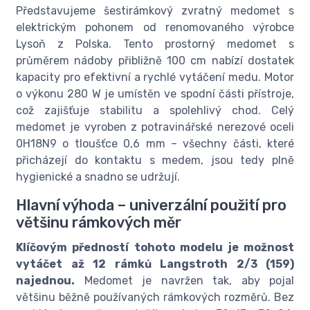
Představujeme šestirámkový zvratný medomet s
elektrickým pohonem od renomovaného výrobce
Lysoň z Polska. Tento prostorný medomet s
průměrem nádoby přibližně 100 cm nabízí dostatek
kapacity pro efektivní a rychlé vytáčení medu. Motor
o výkonu 280 W je umístěn ve spodní části přístroje,
což zajišťuje stabilitu a spolehlivý chod. Celý
medomet je vyroben z potravinářské nerezové oceli
0H18N9 o tloušťce 0,6 mm – všechny části, které
přicházejí do kontaktu s medem, jsou tedy plně
hygienické a snadno se udržují.
Hlavní výhoda – univerzální použití pro
většinu rámkových měr
Klíčovým předností tohoto modelu je možnost
vytáčet až 12 rámků Langstroth 2/3 (159)
najednou.
Medomet je navržen tak, aby pojal
většinu běžně používaných rámkových rozměrů. Bez