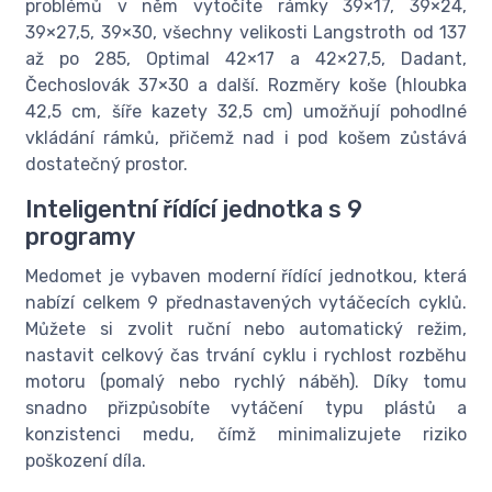
problémů v něm vytočíte rámky 39×17, 39×24,
39×27,5, 39×30, všechny velikosti Langstroth od 137
až po 285, Optimal 42×17 a 42×27,5, Dadant,
Čechoslovák 37×30 a další. Rozměry koše (hloubka
42,5 cm, šíře kazety 32,5 cm) umožňují pohodlné
vkládání rámků, přičemž nad i pod košem zůstává
dostatečný prostor.
Inteligentní řídící jednotka s 9
programy
Medomet je vybaven moderní řídící jednotkou, která
nabízí celkem 9 přednastavených vytáčecích cyklů.
Můžete si zvolit ruční nebo automatický režim,
nastavit celkový čas trvání cyklu i rychlost rozběhu
motoru (pomalý nebo rychlý náběh). Díky tomu
snadno přizpůsobíte vytáčení typu plástů a
konzistenci medu, čímž minimalizujete riziko
poškození díla.