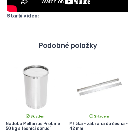
Starší video:
Podobné položky
Skladem
Skladem
Nádoba Mellarius ProLine
Mřížka - zábrana do česna -
E
50 kg s těsnící obručí
42 mm