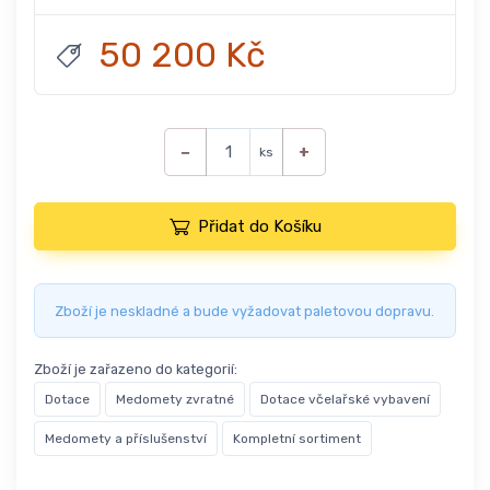
50 200 Kč
−
+
ks
Přidat do Košíku
Zboží je neskladné a bude vyžadovat paletovou dopravu.
Zboží je zařazeno do kategorií:
Dotace
Medomety zvratné
Dotace včelařské vybavení
Medomety a příslušenství
Kompletní sortiment