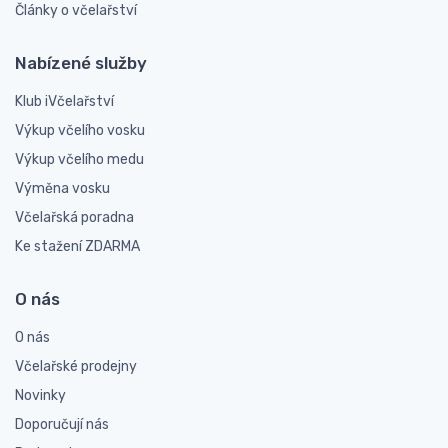
Články o včelařství
Nabízené služby
Klub iVčelařství
Výkup včelího vosku
Výkup včelího medu
Výměna vosku
Včelařská poradna
Ke stažení ZDARMA
O nás
O nás
Včelařské prodejny
Novinky
Doporučují nás