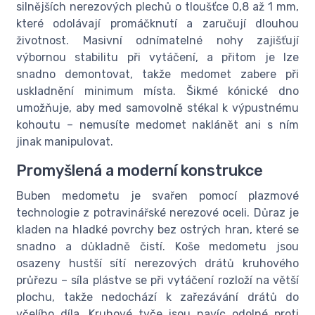
silnějších nerezových plechů o tloušťce 0,8 až 1 mm,
které odolávají promáčknutí a zaručují dlouhou
životnost. Masivní odnímatelné nohy zajišťují
výbornou stabilitu při vytáčení, a přitom je lze
snadno demontovat, takže medomet zabere při
uskladnění minimum místa. Šikmé kónické dno
umožňuje, aby med samovolně stékal k výpustnému
kohoutu – nemusíte medomet naklánět ani s ním
jinak manipulovat.
Promyšlená a moderní konstrukce
Buben medometu je svařen pomocí plazmové
technologie z potravinářské nerezové oceli. Důraz je
kladen na hladké povrchy bez ostrých hran, které se
snadno a důkladně čistí. Koše medometu jsou
osazeny hustší sítí nerezových drátů kruhového
průřezu – síla plástve se při vytáčení rozloží na větší
plochu, takže nedochází k zařezávání drátů do
včelího díla. Kruhové tyče jsou navíc odolné proti