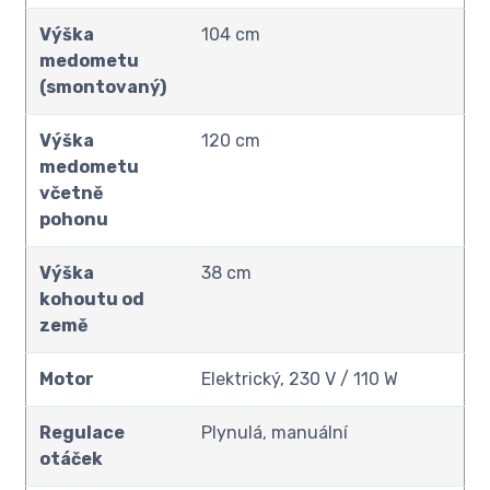
Výška
104 cm
medometu
(smontovaný)
Výška
120 cm
medometu
včetně
pohonu
Výška
38 cm
kohoutu od
země
Motor
Elektrický, 230 V / 110 W
Regulace
Plynulá, manuální
otáček