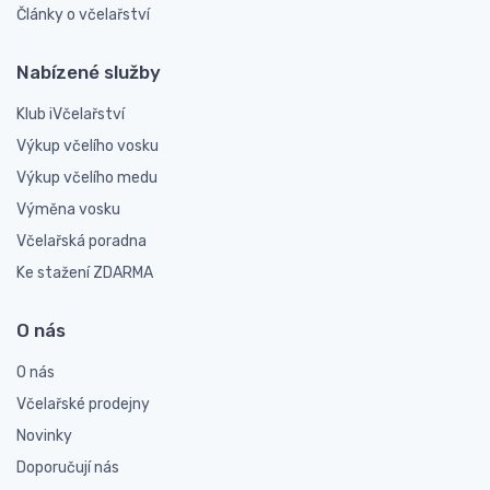
Články o včelařství
Nabízené služby
Klub iVčelařství
Výkup včelího vosku
Výkup včelího medu
Výměna vosku
Včelařská poradna
Ke stažení ZDARMA
O nás
O nás
Včelařské prodejny
Novinky
Doporučují nás