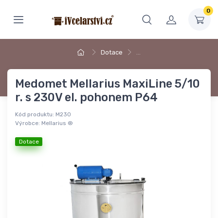
0
Dotace
…
Medomet Mellarius MaxiLine 5/10
r. s 230V el. pohonem P64
Kód produktu:
M230
Výrobce:
Mellarius ®
Dotace