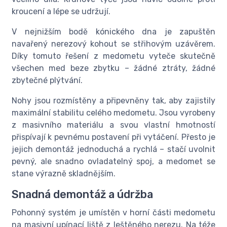
kroucení a lépe se udržují.
V nejnižším bodě kónického dna je zapuštěn
navařený nerezový kohout se střihovým uzávěrem.
Díky tomuto řešení z medometu vyteče skutečně
všechen med beze zbytku – žádné ztráty, žádné
zbytečné plýtvání.
Nohy jsou rozmístěny a připevněny tak, aby zajistily
maximální stabilitu celého medometu. Jsou vyrobeny
z masivního materiálu a svou vlastní hmotností
přispívají k pevnému postavení při vytáčení. Přesto je
jejich demontáž jednoduchá a rychlá – stačí uvolnit
pevný, ale snadno ovladatelný spoj, a medomet se
stane výrazně skladnějším.
Snadná demontáž a údržba
Pohonný systém je umístěn v horní části medometu
na masivní upínací liště z leštěného nerezu. Na téže