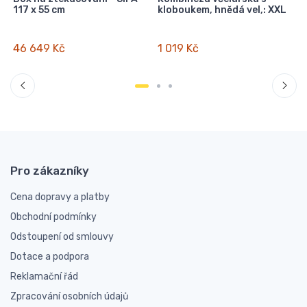
117 x 55 cm
kloboukem, hnědá vel,: XXL
O
46 649 Kč
1 019 Kč
Pro zákazníky
Cena dopravy a platby
Obchodní podmínky
Odstoupení od smlouvy
Dotace a podpora
Reklamační řád
Zpracování osobních údajů