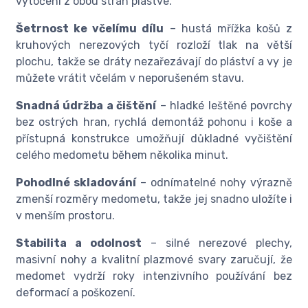
vytočení z obou stran plástve.
Šetrnost ke včelímu dílu
– hustá mřížka košů z
kruhových nerezových tyčí rozloží tlak na větší
plochu, takže se dráty nezařezávají do pláství a vy je
můžete vrátit včelám v neporušeném stavu.
Snadná údržba a čištění
– hladké leštěné povrchy
bez ostrých hran, rychlá demontáž pohonu i koše a
přístupná konstrukce umožňují důkladné vyčištění
celého medometu během několika minut.
Pohodlné skladování
– odnímatelné nohy výrazně
zmenší rozměry medometu, takže jej snadno uložíte i
v menším prostoru.
Stabilita a odolnost
– silné nerezové plechy,
masivní nohy a kvalitní plazmové svary zaručují, že
medomet vydrží roky intenzivního používání bez
deformací a poškození.