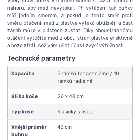
Včely staví buňky v mírném sklonu 4° až 5° směrem
nahoru, aby med nevytékal. Při vytáčení tak buňky
míří jedním směrem, a pokud je tento směr proti
směru otáčení, med z plástve vytéká obtížněji a část
zásob může v plástech zůstat. Díky oboustrannému
otáčení vytočíte med z obou stran plástve efektivně
a beze ztrát, což vám ušetří čas i zvýší výtěžnost.
Technické parametry
Kapacita
5 rámků tangenciálně / 10
rámků radiálně
Šířka koše
26 × 48 cm
Typ koše
Klasický s osou
Vnější průměr
43 cm
bubnu