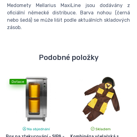
Medomety Mellarius MaxiLine jsou dodávány z
oficiální německé distribuce. Barva nohou (černá
nebo šedá) se může lišit podle aktuálních skladových
zásob.
Podobné položky
Dotace
Na objednání
Skladem
Box na ztekucování - SIPA -
Kombinéza včelařská s