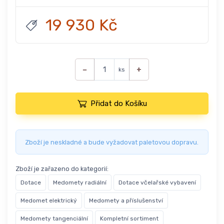
19 930 Kč
−
+
ks
Přidat do Košíku
Zboží je neskladné a bude vyžadovat paletovou dopravu.
Zboží je zařazeno do kategorií:
Dotace
Medomety radiální
Dotace včelařské vybavení
Medomet elektrický
Medomety a příslušenství
Medomety tangenciální
Kompletní sortiment