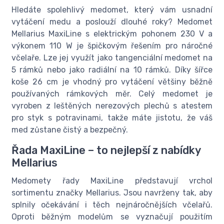
Hledáte spolehlivý medomet, který vám usnadní
vytáčení medu a poslouží dlouhé roky? Medomet
Mellarius MaxiLine s elektrickým pohonem 230 V a
výkonem 110 W je špičkovým řešením pro náročné
včelaře. Lze jej využít jako tangenciální medomet na
5 rámků nebo jako radiální na 10 rámků. Díky šířce
koše 26 cm je vhodný pro vytáčení většiny běžně
používaných rámkových měr. Celý medomet je
vyroben z leštěných nerezových plechů s atestem
pro styk s potravinami, takže máte jistotu, že váš
med zůstane čistý a bezpečný.
Řada MaxiLine – to nejlepší z nabídky
Mellarius
Medomety řady MaxiLine představují vrchol
sortimentu značky Mellarius. Jsou navrženy tak, aby
splnily očekávání i těch nejnáročnějších včelařů.
Oproti běžným modelům se vyznačují použitím