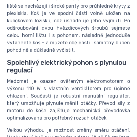
liště se nacházejí i široké panty pro průhledné kryty z
plexiskla. Koš je ve spodní části volně uložen na
kuličkovém ložisku, což usnadňuje jeho vyjmutí. Po
odšroubování dvou hvězdicových šroubů sejmete
celou horní lištu i s pohonem, následně jednoduše
vytáhnete koš – a můžete obě části i samotný buben
pohodlně a důkladně vyčistit.
Spolehlivý elektrický pohon s plynulou
regulací
Medomet je osazen ověřeným elektromotorem o
výkonu 110 W s vlastním ventilátorem pro účinné
chlazení. Součástí je robustní manuální regulátor,
který umožňuje plynule měnit otáčky. Převod síly z
motoru do koše zajišťuje mechanická převodovka
optimalizovaná pro potřebný rozsah otáček.
Velkou výhodou je možnost změny směru otáčení.