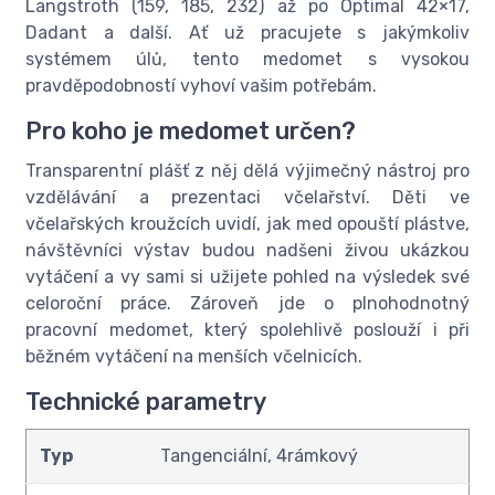
Langstroth (159, 185, 232) až po Optimal 42×17,
Dadant a další. Ať už pracujete s jakýmkoliv
systémem úlů, tento medomet s vysokou
pravděpodobností vyhoví vašim potřebám.
Pro koho je medomet určen?
Transparentní plášť z něj dělá výjimečný nástroj pro
vzdělávání a prezentaci včelařství. Děti ve
včelařských kroužcích uvidí, jak med opouští plástve,
návštěvníci výstav budou nadšeni živou ukázkou
vytáčení a vy sami si užijete pohled na výsledek své
celoroční práce. Zároveň jde o plnohodnotný
pracovní medomet, který spolehlivě poslouží i při
běžném vytáčení na menších včelnicích.
Technické parametry
Typ
Tangenciální, 4rámkový