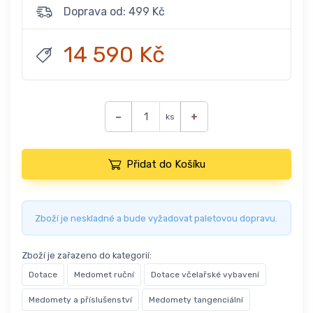
Doprava od: 499 Kč
14 590 Kč
−
+
ks
Přidat do Košíku
Zboží je neskladné a bude vyžadovat paletovou dopravu.
Zboží je zařazeno do kategorií:
Dotace
Medomet ruční
Dotace včelařské vybavení
Medomety a příslušenství
Medomety tangenciální