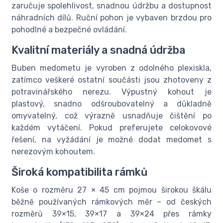
zaručuje spolehlivost, snadnou údržbu a dostupnost
náhradních dílů. Ruční pohon je vybaven brzdou pro
pohodlné a bezpečné ovládání.
Kvalitní materiály a snadná údržba
Buben medometu je vyroben z odolného plexiskla,
zatímco veškeré ostatní součásti jsou zhotoveny z
potravinářského nerezu. Výpustný kohout je
plastový, snadno odšroubovatelný a důkladně
omyvatelný, což výrazně usnadňuje čištění po
každém vytáčení. Pokud preferujete celokovové
řešení, na vyžádání je možné dodat medomet s
nerezovým kohoutem.
Široká kompatibilita rámků
Koše o rozměru 27 × 45 cm pojmou širokou škálu
běžně používaných rámkových měr – od českých
rozměrů 39×15, 39×17 a 39×24 přes rámky