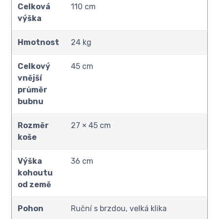
Celková
110 cm
výška
Hmotnost
24 kg
Celkový
45 cm
vnější
průměr
bubnu
Rozměr
27 × 45 cm
koše
Výška
36 cm
kohoutu
od země
Pohon
Ruční s brzdou, velká klika