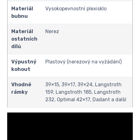
Materiál
Vysokopevnostní plexisklo
bubnu
Materiál
Nerez
ostatních
dílů
Výpustný
Plastový (nerezový na vyžádání)
kohout
Vhodné
39×15, 39×17, 39×24, Langstroth
rámky
159, Langstroth 185, Langstroth
232, Optimal 42×17, Dadant a další