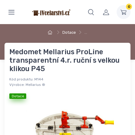
0
Dotace
…
Medomet Mellarius ProLine
transparentní 4.r. ruční s velkou
klikou P45
Kód produktu:
M144
Výrobce:
Mellarius ®
Dotace