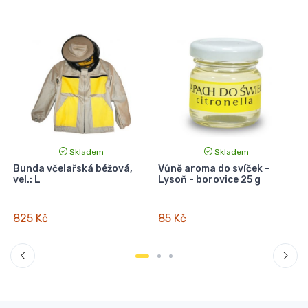
Skladem
Skladem
Bunda včelařská béžová,
Vůně aroma do svíček -
vel.: L
Lysoň - borovice 25 g
r
825 Kč
85 Kč