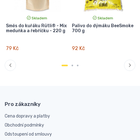
Skladem
Skladem
Směs do kuřáku Rütli® - Mix
Palivo do dýmáku BeeSmoke
meduňka a řebříčku - 220 g
700 g
79 Kč
92 Kč
Pro zákazníky
Cena dopravy a platby
Obchodní podmínky
Odstoupení od smlouvy