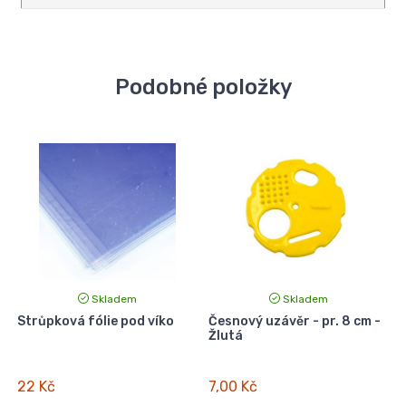
Podobné položky
Skladem
Skladem
Strůpková fólie pod víko
Česnový uzávěr - pr. 8 cm -
S
Žlutá
22 Kč
7,00 Kč