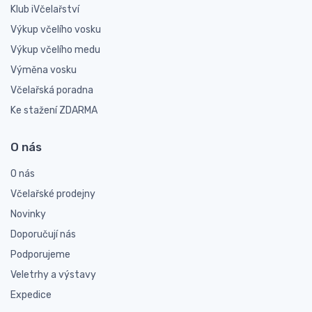
Klub iVčelařství
Výkup včelího vosku
Výkup včelího medu
Výměna vosku
Včelařská poradna
Ke stažení ZDARMA
O nás
O nás
Včelařské prodejny
Novinky
Doporučují nás
Podporujeme
Veletrhy a výstavy
Expedice