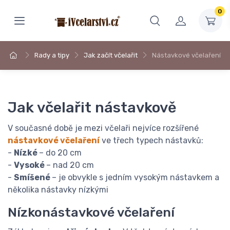
0
Rady a tipy
Jak začít včelařit
Nástavkové včelaření
Jak včelařit nástavkově
V současné době je mezi včelaři nejvíce rozšířené
nástavkové včelaření
ve třech typech nástavků:
-
Nízké
– do 20 cm
-
Vysoké
– nad 20 cm
-
Smíšené
– je obvykle s jedním vysokým nástavkem a
několika nástavky nízkými
Nízkonástavkové včelaření