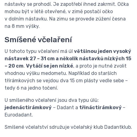
nástavky se prohodí. Je zapotřebí ihned zakrmit. Očka
mohou být v létě otevřené, v zimě postačí očko
v dolním nástavku. Na zimu se provede zúžení česna
na 8 mm výšky.
Smíšené včelaření
U tohoto typu včelaření má úl
většinou jeden vysoký
nástavek 27 – 31 cm a několik nástavků nízkých 15
– 20 cm
.
Vytáčí se jen nízké
, a proto je nutné zvolit
vhodnou výšku medometu. Například do starších
třírámkových se vejdou dva 15 cm plásty vedle sebe –
tedy 6 na jedno točení.
U smíšeného včelaření jsou dva typu úlů:
jedenáctirámkový
– Dadant a
třináctirámkový
–
Eurodadant.
Smíšené včelařství sdružuje včelařský klub Dadantklub.