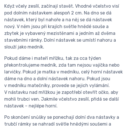
Když včely zesílí, začínají stavět. Vhodné včelstvo visí
pod dolním nástavkem alespoň 2 cm. Na dno se dá
nástavek, který byl nahoře a na něj se dá nástavek
nový. V něm jsou při krajích světle hnědé souše a
zbytek je vybavený mezistěnami a jedním až dvěma
stavebními rámky. Dolní nástavek se umístí nahoru a
slouží jako medník.
Pokud dáme i mateří mřížku, tak za cca týden
překontrolujeme medník, zda tam nejsou vajíčka nebo
larvičky. Pokud je matka v medníku, celý horní nástavek
dáme na dno a dolní nástavek nahoru. Pokud jsou
v medníku matečníky, provede se jejich vylámání.
V nástavku nad mřížkou je zapotřebí otevřít očko, aby
mohli trubci ven. Jakmile včelstvo zesílí, přidá se další
nástavek – nejlépe horní.
Po skončení snůšky se ponechají dolní dva nástavky a
trubčí rámky se nahradí světle hnědými soušemi a