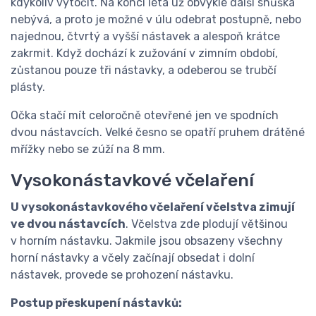
kdykoliv vytočit. Na konci léta už obvykle další snůška
nebývá, a proto je možné v úlu odebrat postupně, nebo
najednou, čtvrtý a vyšší nástavek a alespoň krátce
zakrmit. Když dochází k zužování v zimním období,
zůstanou pouze tři nástavky, a odeberou se trubčí
plásty.
Očka stačí mít celoročně otevřené jen ve spodních
dvou nástavcích. Velké česno se opatří pruhem drátěné
mřížky nebo se zúží na 8 mm.
Vysokonástavkové včelaření
U vysokonástavkového včelaření včelstva zimují
ve dvou nástavcích
. Včelstva zde plodují většinou
v horním nástavku. Jakmile jsou obsazeny všechny
horní nástavky a včely začínají obsedat i dolní
nástavek, provede se prohození nástavku.
Postup přeskupení nástavků: