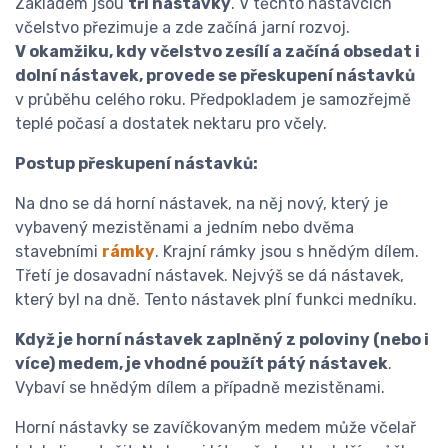
Základem jsou
tři nástavky
. V těchto nástavcích
včelstvo přezimuje a zde začíná jarní rozvoj.
V okamžiku, kdy včelstvo zesílí a začíná obsedat i
dolní nástavek, provede se přeskupení nástavků
v průběhu celého roku. Předpokladem je samozřejmě
teplé počasí a dostatek nektaru pro včely.
Postup přeskupení nástavků:
Na dno se dá horní nástavek, na něj nový, který je
vybavený mezistěnami a jedním nebo dvěma
stavebními
rámky
. Krajní rámky jsou s hnědým dílem.
Třetí je dosavadní nástavek. Nejvýš se dá nástavek,
který byl na dně. Tento nástavek plní funkci medníku.
Když je horní nástavek zaplněný z poloviny (nebo i
více) medem, je vhodné použít pátý nástavek
.
Vybaví se hnědým dílem a případně mezistěnami.
Horní nástavky se zavíčkovaným medem může včelař