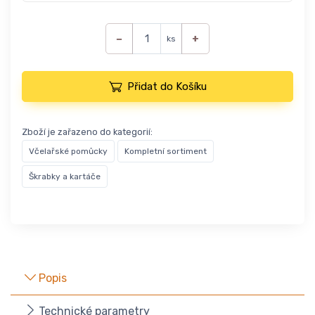
−
+
ks
Přidat do Košíku
Zboží je zařazeno do kategorií:
Včelařské pomůcky
Kompletní sortiment
Škrabky a kartáče
Popis
Technické parametry