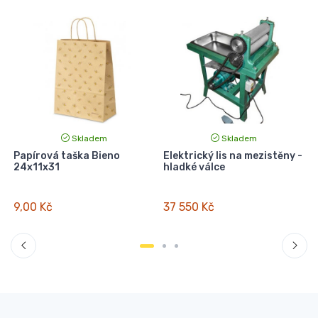
Skladem
Skladem
Papírová taška Bieno
Elektrický lis na mezistěny -
24x11x31
hladké válce
4
h
9,00 Kč
37 550 Kč