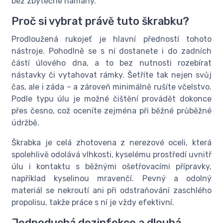
bez zbytečné námahy.
Proč si vybrat právě tuto škrabku?
Prodloužená rukojeť je hlavní předností tohoto
nástroje. Pohodlně se s ní dostanete i do zadních
částí úlového dna, a to bez nutnosti rozebírat
nástavky či vytahovat rámky. Šetříte tak nejen svůj
čas, ale i záda – a zároveň minimálně rušíte včelstvo.
Podle typu úlu je možné čištění provádět dokonce
přes česno, což oceníte zejména při běžné průběžné
údržbě.
Škrabka je celá zhotovena z nerezové oceli, která
spolehlivě odolává vlhkosti, kyselému prostředí uvnitř
úlu i kontaktu s běžnými ošetřovacími přípravky,
například kyselinou mravenčí. Pevný a odolný
materiál se nekroutí ani při odstraňování zaschlého
propolisu, takže práce s ní je vždy efektivní.
Jednoduchá dezinfekce a dlouhá