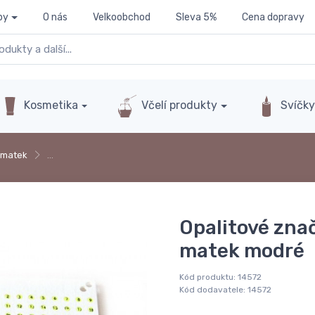
py
O nás
Velkoobchod
Sleva 5%
Cena dopravy
Kosmetika
Včelí produkty
Svíčk
 matek
…
Opalitové zna
matek modré
Kód produktu:
14572
Kód dodavatele:
14572