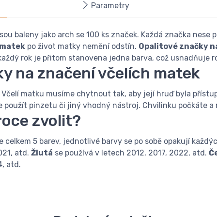
Parametry
sou baleny jako arch se 100 ks značek. Každá značka nese po
 matek
po život matky nemění odstín.
Opalitové značky n
 každý rok je přitom stanovena jedna barva, což usnadňuje r
ky na značení včelích matek
Včelí matku musíme chytnout tak, aby její hruď byla příst
použít pinzetu či jiný vhodný nástroj. Chvilinku počkáte a 
oce zvolit?
je celkem 5 barev, jednotlivé barvy se po sobě opakují každýc
021, atd.
Žlutá
se používá v letech 2012, 2017, 2022, atd.
Č
, atd.