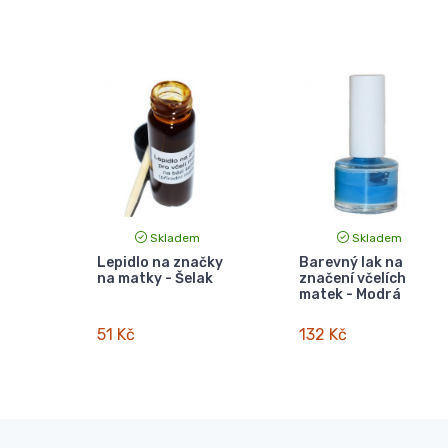
Skladem
Skladem
Lepidlo na značky
Barevný lak na
na matky - Šelak
značení včelích
matek - Modrá
51 Kč
132 Kč