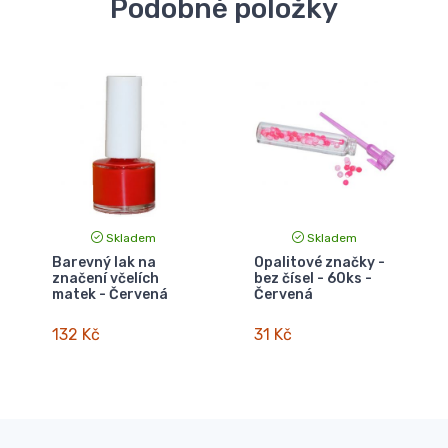
Podobné položky
Skladem
Skladem
Barevný lak na
Opalitové značky -
značení včelích
bez čísel - 60ks -
matek - Červená
Červená
132 Kč
31 Kč