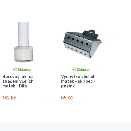
Skladem
Skladem
Barevný lak na
Výchytka včelích
značení včelích
matek - skřipec -
matek - Bílá
pozink
132 Kč
55 Kč