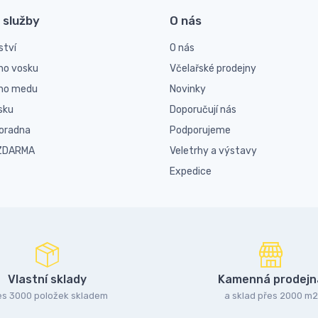
 služby
O nás
ství
O nás
ho vosku
Včelařské prodejny
ího medu
Novinky
sku
Doporučují nás
poradna
Podporujeme
 ZDARMA
Veletrhy a výstavy
Expedice
Vlastní sklady
Kamenná prodejn
es 3000 položek skladem
a sklad přes 2000 m2