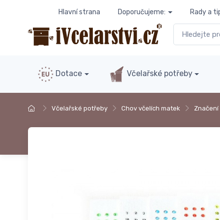
Hlavní strana
Doporučujeme:
Rady a ti
Dotace
Včelařské potřeby
Včelařské potřeby
Chov včelích matek
Značení