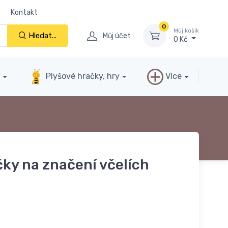
Kontakt
0
Můj košík
Hledat...
Můj účet
0 Kč
y
Plyšové hračky, hry
Více
čky na značení včelích