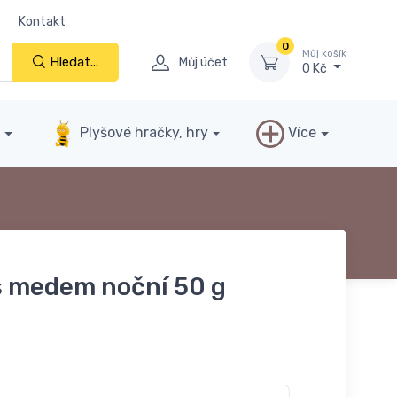
Kontakt
0
Můj košík
Hledat...
Můj účet
0 Kč
y
Plyšové hračky, hry
Více
s medem noční 50 g