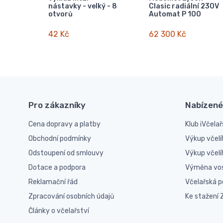
nástavky - velký - 8
Clasic radiální 230V
otvorů
Automat P 100
42 Kč
62 300 Kč
Pro zákazníky
Nabízené
Cena dopravy a platby
Klub iVčelař
Obchodní podmínky
Výkup včelí
Odstoupení od smlouvy
Výkup včel
Dotace a podpora
Výměna vo
Reklamační řád
Včelařská 
Zpracování osobních údajů
Ke stažení
Články o včelařství