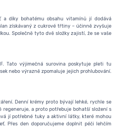
eť a díky bohatému obsahu vitamínů jí dodává
lan získávaný z cukrové třtiny – účinně zvyšuje
u. Společně tyto dvě složky zajistí, že se vaše
. Tato výjimečná surovina poskytuje pleti tu
sek nebo výrazně zpomaluje jejich prohlubování.
ření. Denní krémy proto bývají lehké, rychle se
 regeneruje, a proto potřebuje bohatší složení s
á jí potřebné tuky a aktivní látky, které mohou
eť. Přes den doporučujeme doplnit péči lehčím