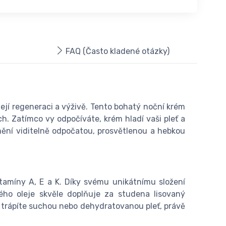
FAQ (Často kladené otázky)
ejí regeneraci a výživě. Tento bohatý noční krém
h. Zatímco vy odpočíváte, krém hladí vaši pleť a
ění viditelně odpočatou, prosvětlenou a hebkou
itamíny A, E a K. Díky svému unikátnímu složení
ého oleje skvěle doplňuje za studena lisovaný
 trápíte suchou nebo dehydratovanou pleť, právě