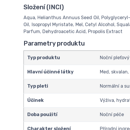
Složení (INCI)
Aqua, Helianthus Annuus Seed Oil, Polyglyceryl-
Oil, Isopropyl Myristate, Mel, Cetyl Alcohol, Squ
Parfum, Dehydroacetic Acid, Propolis Extract
Parametry produktu
Typ produktu
Noční pleťový
Hlavní účinné látky
Med, skvalan,
Typ pleti
Normální a suš
Účinek
Výživa, hydra
Doba použití
Noční péče
Charakter složení
Přírodní ingr