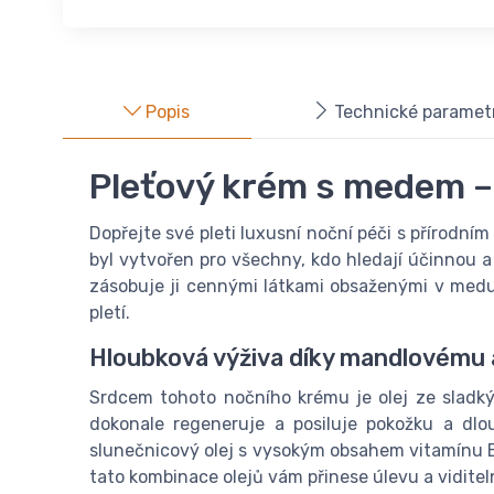
Popis
Technické paramet
Pleťový krém s medem –
Dopřejte své pleti luxusní noční péči s přírodn
byl vytvořen pro všechny, kdo hledají účinnou a
zásobuje ji cennými látkami obsaženými v medu
pletí.
Hloubková výživa díky mandlovému 
Srdcem tohoto nočního krému je olej ze sladkýc
dokonale regeneruje a posiluje pokožku a dlo
slunečnicový olej s vysokým obsahem vitamínu E
tato kombinace olejů vám přinese úlevu a viditel