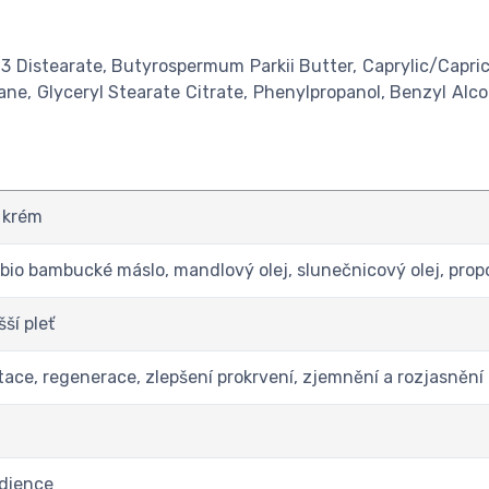
3 Distearate, Butyrospermum Parkii Butter, Caprylic/Capric
alane, Glyceryl Stearate Citrate, Phenylpropanol, Benzyl Al
 krém
 bio bambucké máslo, mandlový olej, slunečnicový olej, prop
ší pleť
tace, regenerace, zlepšení prokrvení, zjemnění a rozjasnění 
edience