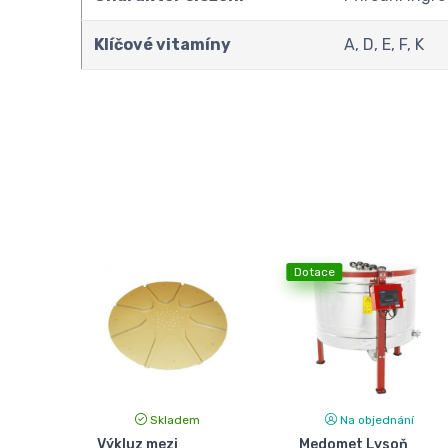
Klíčové vitamíny
A, D, E, F, K
Dotace
Skladem
Na objednání
Výkluz mezi
Medomet Lysoň