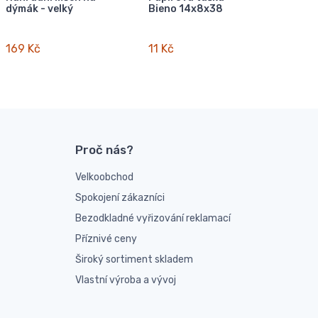
dýmák - velký
Bieno 14x8x38
169 Kč
11 Kč
Proč nás?
Velkoobchod
Spokojení zákazníci
Bezodkladné vyřizování reklamací
Příznivé ceny
Široký sortiment skladem
Vlastní výroba a vývoj