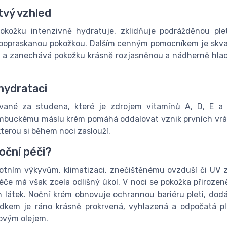
tvý vzhled
pokožku intenzivně hydratuje, zklidňuje podrážděnou pl
a popraskanou pokožkou. Dalším cenným pomocníkem je skva
 a zanechává pokožku krásně rozjasněnou a nádherně hladko
hydrataci
ané za studena, které je zdrojem vitamínů A, D, E a F
bambuckému máslu krém pomáhá oddalovat vznik prvních vrá
kterou si během noci zaslouží.
noční péči?
otním výkyvům, klimatizaci, znečištěnému ovzduší či UV zá
éče má však zcela odlišný úkol. V noci se pokožka přirozeně
látek. Noční krém obnovuje ochrannou bariéru pleti, dodáv
dkem je ráno krásně prokrvená, vyhlazená a odpočatá pl
ovým olejem.