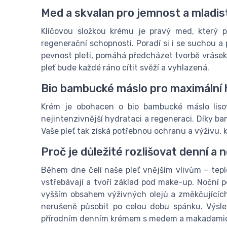
Med a skvalan pro jemnost a mladis
Klíčovou složkou krému je pravý med, který 
regenerační schopnosti. Poradí si i se suchou 
pevnost pleti, pomáhá předcházet tvorbě vrásek
pleť bude každé ráno cítit svěží a vyhlazená.
Bio bambucké máslo pro maximální 
Krém je obohacen o bio bambucké máslo lisov
nejintenzivnější hydrataci a regeneraci. Díky 
Vaše pleť tak získá potřebnou ochranu a výživu, 
Proč je důležité rozlišovat denní a 
Během dne čelí naše pleť vnějším vlivům – tepl
vstřebávají a tvoří základ pod make-up. Noční p
vyšším obsahem výživných olejů a změkčujících 
nerušeně působit po celou dobu spánku. Výsle
přírodním denním krémem s medem a makadami