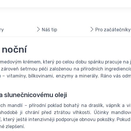
ry
Náš tip
Pro začátečníky
 noční
ím medovým krémem, který po celou dobu spánku pracuje na j
 zároveň šetrnou péči založenou na přírodních ingrediencíc
 – vitamíny, bílkovinami, enzymy a minerály. Ráno vás odm
a slunečnicovému oleji
h mandlí – přírodní poklad bohatý na draslík, vápník a v
uhodobě ji chrání před ztrátou vlhkosti. Účinky mandlov
, který ještě intenzivněji podporuje obnovu pokožky. Pokud
né zlepšení.