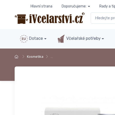
Hlavní strana
Doporučujeme:
Rady a ti
Dotace
Včelařské potřeby
Kosmetika
…