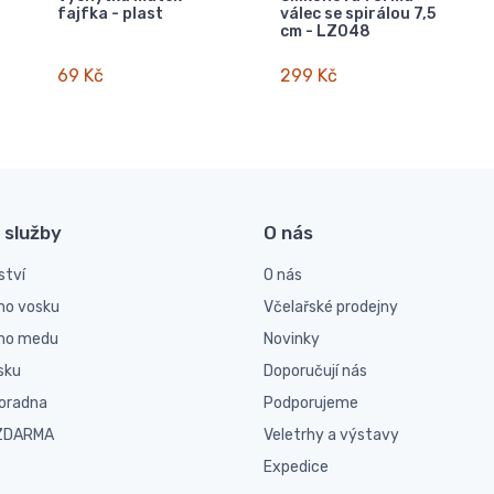
fajfka - plast
válec se spirálou 7,5
cm - LZ048
69 Kč
299 Kč
 služby
O nás
ství
O nás
ho vosku
Včelařské prodejny
ího medu
Novinky
sku
Doporučují nás
poradna
Podporujeme
 ZDARMA
Veletrhy a výstavy
Expedice