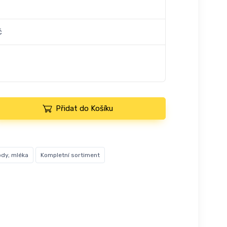
č
Přidat do Košíku
ody, mléka
Kompletní sortiment