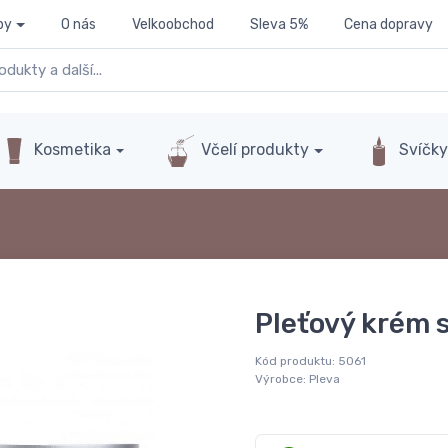
py
O nás
Velkoobchod
Sleva 5%
Cena dopravy
Kosmetika
Včelí produkty
Svíčk
Pleťový krém 
Kód produktu:
5061
Výrobce:
Pleva