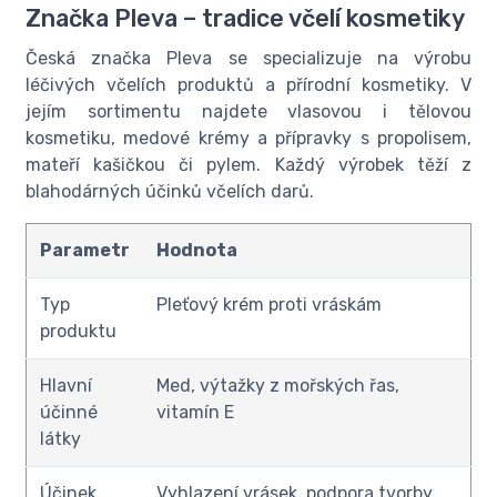
Značka Pleva – tradice včelí kosmetiky
Česká značka Pleva se specializuje na výrobu
léčivých včelích produktů a přírodní kosmetiky. V
jejím sortimentu najdete vlasovou i tělovou
kosmetiku, medové krémy a přípravky s propolisem,
mateří kašičkou či pylem. Každý výrobek těží z
blahodárných účinků včelích darů.
Parametr
Hodnota
Typ
Pleťový krém proti vráskám
produktu
Hlavní
Med, výtažky z mořských řas,
účinné
vitamín E
látky
Účinek
Vyhlazení vrásek, podpora tvorby