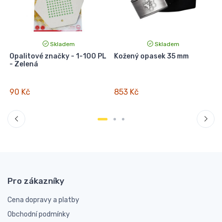
Skladem
Skladem
Opalitové značky - 1-100 PL
Kožený opasek 35 mm
M
- Zelená
1
90 Kč
853 Kč
Pro zákazníky
Cena dopravy a platby
Obchodní podmínky