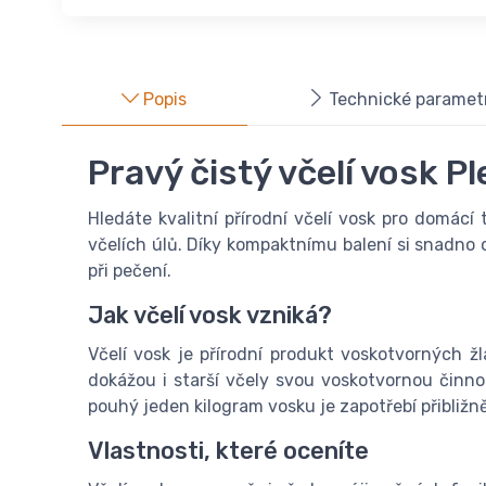
Popis
Technické paramet
Pravý čistý včelí vosk Pl
Hledáte kvalitní přírodní včelí vosk pro domác
včelích úlů. Díky kompaktnímu balení si snadno o
při pečení.
Jak včelí vosk vzniká?
Včelí vosk je přírodní produkt voskotvorných žl
dokážou i starší včely svou voskotvornou činno
pouhý jeden kilogram vosku je zapotřebí přibliž
Vlastnosti, které oceníte