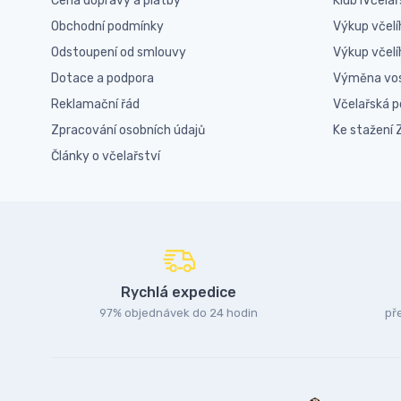
Cena dopravy a platby
Klub iVčelař
Obchodní podmínky
Výkup včelí
Odstoupení od smlouvy
Výkup včel
Dotace a podpora
Výměna vo
Reklamační řád
Včelařská 
Zpracování osobních údajů
Ke stažení
Články o včelařství
Rychlá expedice
97% objednávek do 24 hodin
př