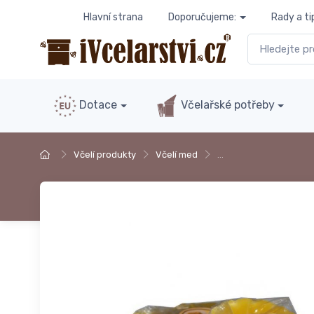
Hlavní strana
Doporučujeme:
Rady a ti
Dotace
Včelařské potřeby
Včelí produkty
Včelí med
…