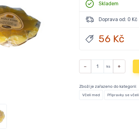
Skladem
Doprava od: 0 Kč
56 Kč
−
+
ks
Zboží je zařazeno do kategorií:
Včelí med
Přípravky se včel