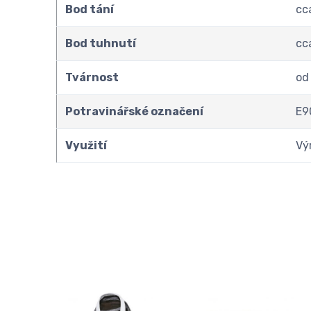
Bod tání
cc
Bod tuhnutí
cc
Tvárnost
od
Potravinářské označení
E9
Využití
Vý