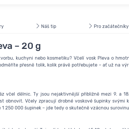
ry
Náš tip
Pro začátečníky
eva – 20 g
í tvorbu, kuchyni nebo kosmetiku? Včelí vosk Pleva o hmotn
dměříte přesně tolik, kolik právě potřebujete – ať už na vý
áz včel dělnic. Ty jsou nejaktivnější přibližně mezi 9. a 
st obnovit. Včely zpracují drobné voskové šupinky svými k
ně 1 250 000 šupinek – jde tedy o skutečně vzácnou surovinu