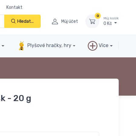
Kontakt
0
Můj košík
Hledat...
Můj účet
0 Kč
y
Plyšové hračky, hry
Více
sk - 20 g