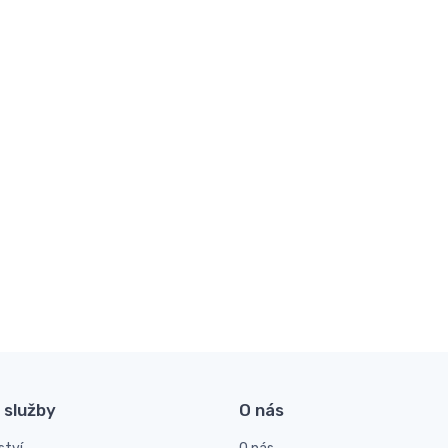
 služby
O nás