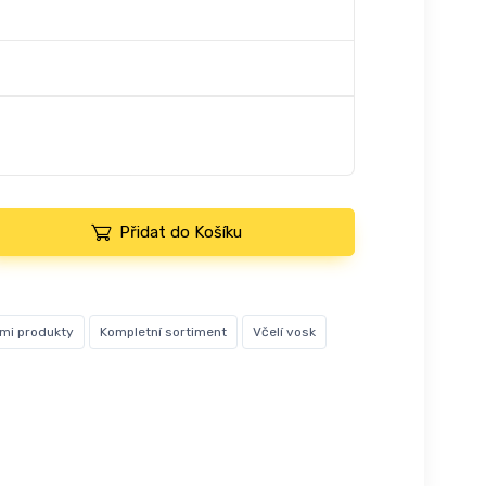
Přidat do Košíku
ími produkty
Kompletní sortiment
Včelí vosk