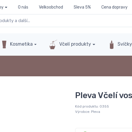
py
O nás
Velkoobchod
Sleva 5%
Cena dopravy
Kosmetika
Včelí produkty
Svíčk
Pleva Včelí vo
Kód produktu:
0355
Výrobce:
Pleva