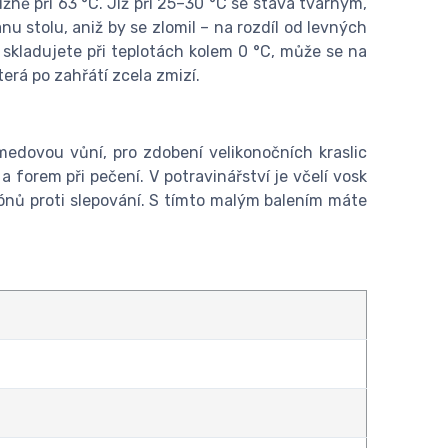
ižně při 63 °C. Již při 25–30 °C se stává tvárným,
u stolu, aniž by se zlomil – na rozdíl od levných
 skladujete při teplotách kolem 0 °C, může se na
erá po zahřátí zcela zmizí.
medovou vůní, pro zdobení velikonočních kraslic
 forem při pečení. V potravinářství je včelí vosk
bónů proti slepování. S tímto malým balením máte