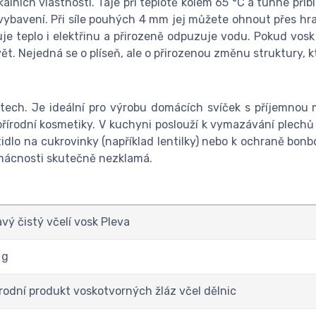
ních vlastností. Taje při teplotě kolem 65 °C a tuhne přibl
vybavení. Při síle pouhých 4 mm jej můžete ohnout přes hran
je teplo i elektřinu a přirozeně odpuzuje vodu. Pokud vosk
ět. Nejedná se o plíseň, ale o přirozenou změnu struktury, kt
tech. Je ideální pro výrobu domácích svíček s příjemnou 
řírodní kosmetiky. V kuchyni poslouží k vymazávání plechů a
dlo na cukrovinky (například lentilky) nebo k ochraně bon
domácnosti skutečně nezklamá.
avý čistý včelí vosk Pleva
 g
írodní produkt voskotvorných žláz včel dělnic