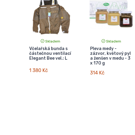
Skladem
Skladem
Včelařská bunda s
Pleva medy -
částečnou ventilací
zázvor, květový pyl
Elegant Bee vel.: L
a ženšen v medu - 3
x 170 g
1 380 Kč
314 Kč