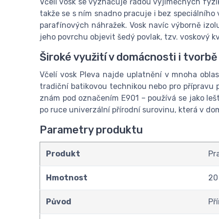
Včelí vosk se vyznačuje řadou výjimečných fyzikál
takže se s ním snadno pracuje i bez speciálního 
parafínových náhražek. Vosk navíc výborně izolu
jeho povrchu objevit šedý povlak, tzv. voskový kv
Široké využití v domácnosti i tvorbě
Včelí vosk Pleva najde uplatnění v mnoha oblas
tradiční batikovou technikou nebo pro přípravu p
znám pod označením E901 – používá se jako lešti
po ruce univerzální přírodní surovinu, která v 
Parametry produktu
Produkt
Pr
Hmotnost
20
Původ
Př