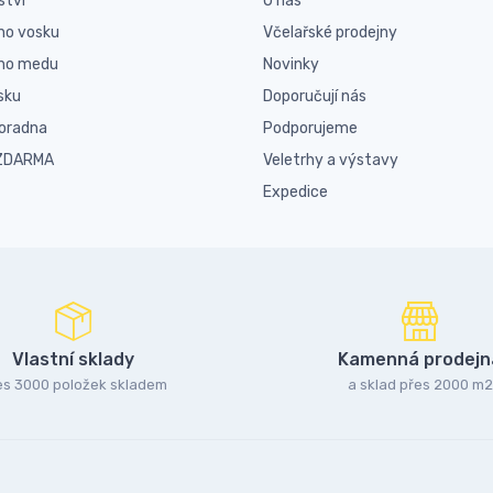
ství
O nás
ho vosku
Včelařské prodejny
ího medu
Novinky
sku
Doporučují nás
poradna
Podporujeme
 ZDARMA
Veletrhy a výstavy
Expedice
Vlastní sklady
Kamenná prodejn
es 3000 položek skladem
a sklad přes 2000 m2