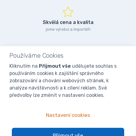
Skvělá cena a kvalita
jsme výrobci a importéři
Používáme Cookies
Kliknutím na
Přijmout vše
udělujete souhlas s
používáním cookies k zajištění správného
zobrazování a chování webových stránek, k
analýze návštěvnosti a k cílení reklam. Své
předvolby lze změnit v nastavení cookies.
Nastavení cookies
© 2025
iVcelarstvi.cz®
Všechna práva vyhrazena.|
Staňte se
Přijmout vše
fanoušky: Včelařské potřeby - www.ivcelarstvi.cz