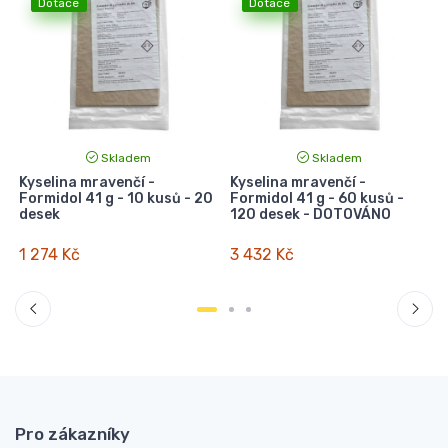
Dotace
Dotace
Skladem
Skladem
Kyselina mravenčí -
Kyselina mravenčí -
Formidol 41 g - 10 kusů - 20
Formidol 41 g - 60 kusů -
desek
120 desek - DOTOVÁNO
(
1 274 Kč
3 432 Kč
Pro zákazníky