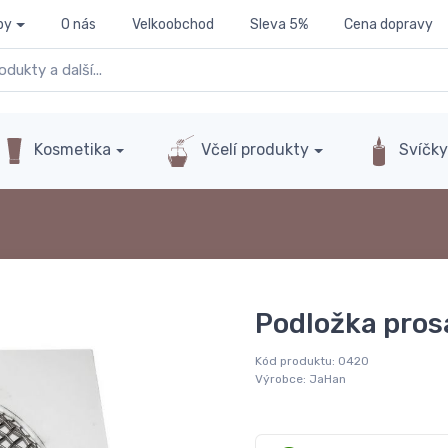
py
O nás
Velkoobchod
Sleva 5%
Cena dopravy
Kosmetika
Včelí produkty
Svíčk
Podložka pros
Kód produktu:
0420
Výrobce:
JaHan