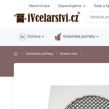
Hlavní strana
Doporučujeme:
Rady a ti
Dotace
Včelařské potřeby
Včelařské potřeby
Krmení včel
…