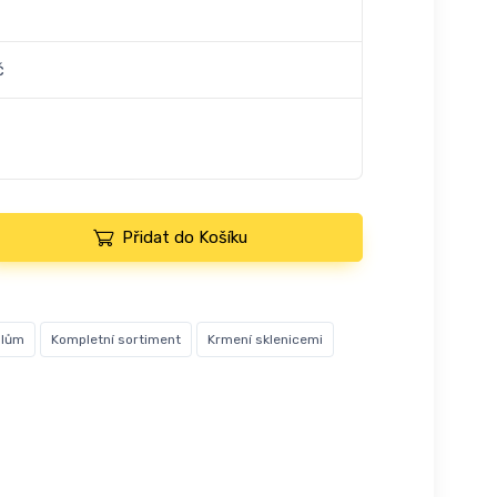
č
Přidat do Košíku
úlům
Kompletní sortiment
Krmení sklenicemi