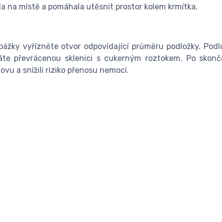
ela na místě a pomáhala utěsnit prostor kolem krmítka.
epážky vyřízněte otvor odpovídající průměru podložky. Pod
dáte převrácenou sklenici s cukerným roztokem. Po skon
vu a snížili riziko přenosu nemocí.