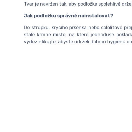
Tvar je navržen tak, aby podložka spolehlivě drž
Jak podložku správně nainstalovat?
Do strůpku, krycího prkénka nebo sololitové př
stálé krmné místo, na které jednoduše poklá
vydezinfikujte, abyste udrželi dobrou hygienu cho