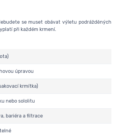
. Nebudete se muset obávat výletu podrážděných
yplatí při každém krmení.
ota)
chovou úpravou
sakovací krmítka)
ku nebo sololitu
 bariéra a filtrace
telné