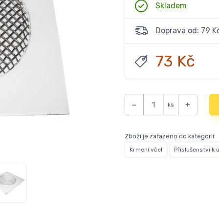
Skladem
Doprava od: 79 K
73 Kč
−
+
ks
Zboží je zařazeno do kategorií:
Krmení včel
Příslušenství k 