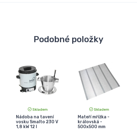
Podobné položky
Skladem
Skladem
Nádoba na tavení
Mateří mřížka -
vosku Smalto 230 V
královská -
1,8 kW 12 l
500x500 mm