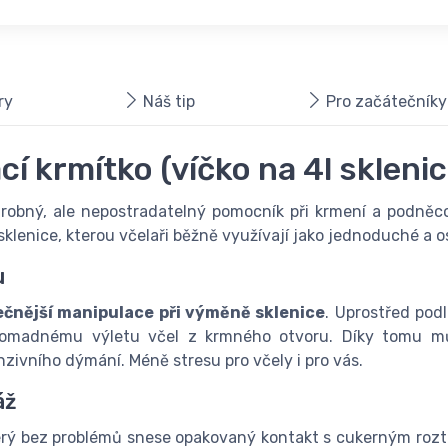
ry
Náš tip
Pro začátečníky
 krmítko (víčko na 4l sklenic
drobný, ale nepostradatelný pomocník při krmení a podněc
sklenice, kterou včelaři běžně využívají jako jednoduché a 
u
pečnější manipulace při výměně sklenice
. Uprostřed pod
hromadnému výletu včel z krmného otvoru. Díky tomu m
zivního dýmání. Méně stresu pro včely i pro vás.
áž
terý bez problémů snese opakovaný kontakt s cukerným rozt