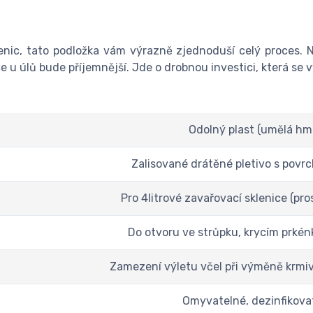
enic, tato podložka vám výrazně zjednoduší celý proces
e u úlů bude příjemnější. Jde o drobnou investici, která se v
Odolný plast (umělá hm
Zalisované drátěné pletivo s povr
Pro 4litrové zavařovací sklenice (pro
Do otvoru ve strůpku, krycím prkén
Zamezení výletu včel při výměně krmiva,
Omyvatelné, dezinfikova