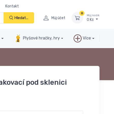
Kontakt
0
Můj košík
Hledat...
Můj účet
0 Kč
y
Plyšové hračky, hry
Více
akovací pod sklenici