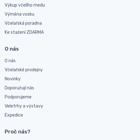
Výkup včelího medu
Výměna vosku
Včelařská poradna
Ke stažení ZDARMA
O nás
O nás
Včelařské prodejny
Novinky
Doporučují nás
Podporujeme
Veletrhy a výstavy
Expedice
Proč nás?