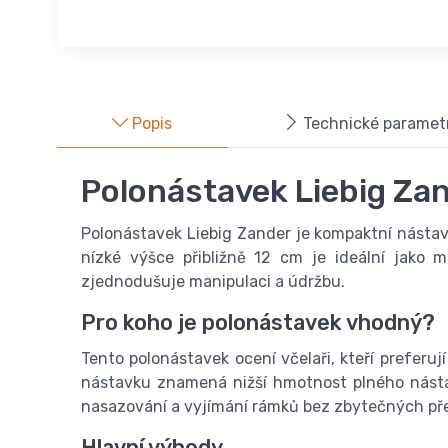
Popis
Technické paramet
Polonástavek Liebig Za
Polonástavek Liebig Zander je kompaktní násta
nízké výšce přibližně 12 cm je ideální jako 
zjednodušuje manipulaci a údržbu.
Pro koho je polonástavek vhodný?
Tento polonástavek ocení včelaři, kteří preferu
nástavku znamená nižší hmotnost plného násta
nasazování a vyjímání rámků bez zbytečných př
Hlavní výhody