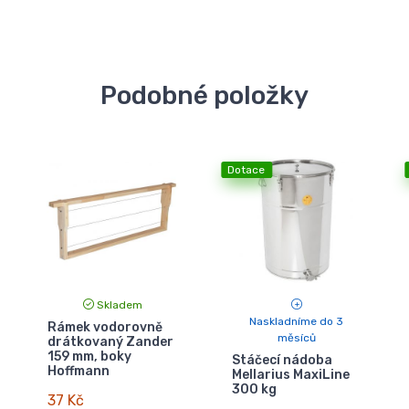
Podobné položky
Dotace
Skladem
Naskladníme do 3
Rámek vodorovně
měsíců
drátkovaný Zander
159 mm, boky
Stáčecí nádoba
Hoffmann
Mellarius MaxiLine
300 kg
37 Kč