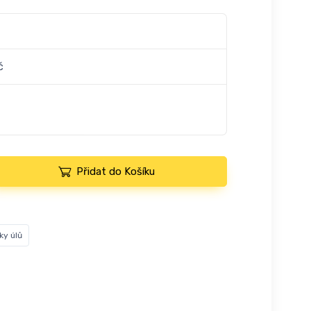
č
Přidat do Košíku
ky úlů