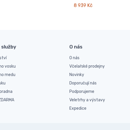
8 939 Kč
 služby
O nás
ství
O nás
ho vosku
Včelařské prodejny
ího medu
Novinky
sku
Doporučují nás
poradna
Podporujeme
 ZDARMA
Veletrhy a výstavy
Expedice