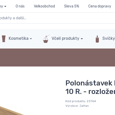
py
O nás
Velkoobchod
Sleva 5%
Cena dopravy
Kosmetika
Včelí produkty
Svíčk
Polonástavek 
10 R. - rozlož
Kód produktu:
23764
Výrobce:
JaHan