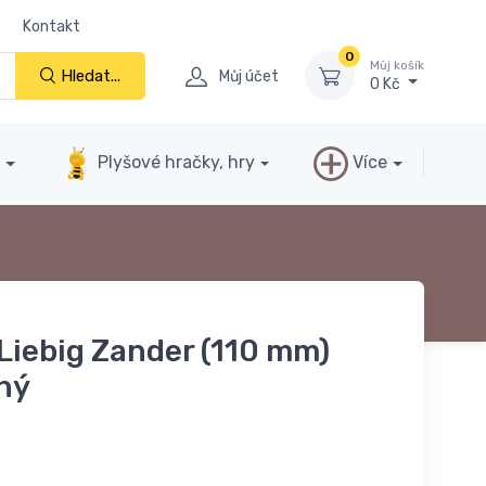
Kontakt
0
Můj košík
Hledat...
Můj účet
0 Kč
y
Plyšové hračky, hry
Více
Liebig Zander (110 mm)
ený