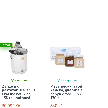
Dotace
Skladem
Na objednání
Zařízení k
Pleva medy - mateří
pastování Mellarius
kašička, guarana a
ProLine 230 V obj.
pohyb v medu - 3 x
135 kg - automat
170 g
30 090 Kč
340 Kč