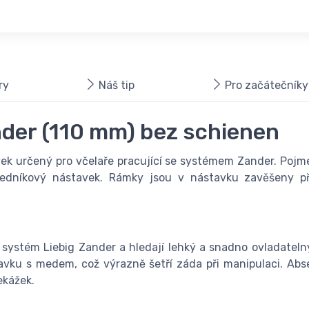
ry
Náš tip
Pro začátečníky
nder (110 mm) bez schienen
vek určený pro včelaře pracující se systémem Zander. Pojm
medníkový nástavek. Rámky jsou v nástavku zavěšeny pří
jí systém Liebig Zander a hledají lehký a snadno ovladatel
vku s medem, což výrazně šetří záda při manipulaci. Abs
ekážek.