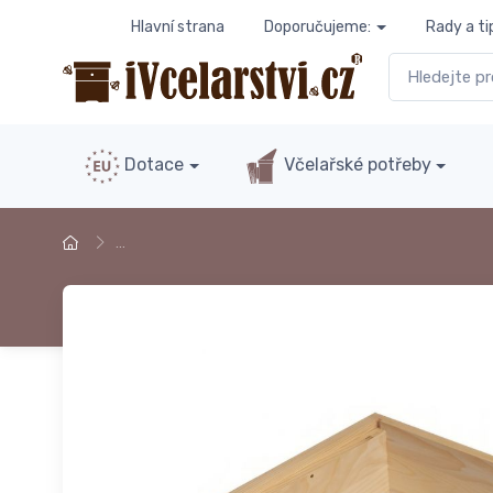
Hlavní strana
Doporučujeme:
Rady a ti
Dotace
Včelařské potřeby
…