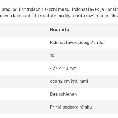
ráci při kontrolách i sklizni medu. Polonástavek je konst
émovou kompatibilitu s ostatními díly tohoto rozšířeného úl
Hodnota
Polonástavek Liebig Zander
10
477 × 110 mm
cca 12 cm (110 mm)
Bez schienen
Přímá podpora rámku