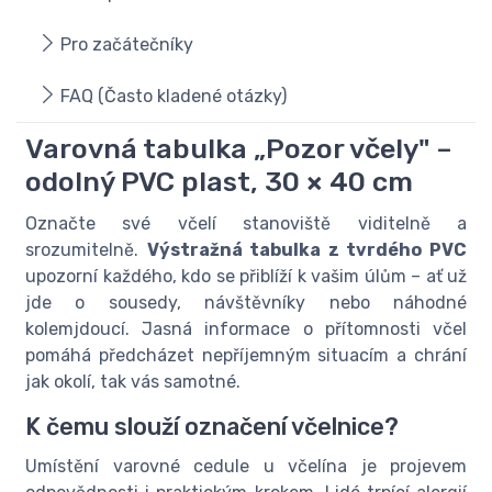
Pro začátečníky
FAQ (Často kladené otázky)
Varovná tabulka „Pozor včely" –
odolný PVC plast, 30 × 40 cm
Označte své včelí stanoviště viditelně a
srozumitelně.
Výstražná tabulka z tvrdého PVC
upozorní každého, kdo se přiblíží k vašim úlům – ať už
jde o sousedy, návštěvníky nebo náhodné
kolemjdoucí. Jasná informace o přítomnosti včel
pomáhá předcházet nepříjemným situacím a chrání
jak okolí, tak vás samotné.
K čemu slouží označení včelnice?
Umístění varovné cedule u včelína je projevem