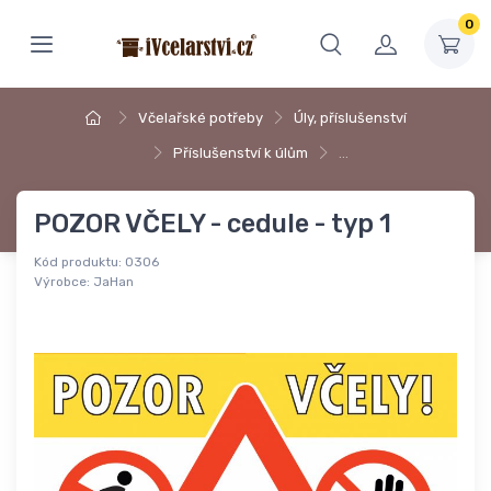
0
Včelařské potřeby
Úly, příslušenství
Příslušenství k úlům
…
POZOR VČELY - cedule - typ 1
Kód produktu:
0306
Výrobce:
JaHan