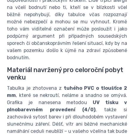
odpovědnosti i praktickým krokem. Lidé trpící alergií
na včelí bodnutí nebo ti, kteří se v blízkosti včel
běžně nepohybují, díky tabulce včas rozpoznají
možné nebezpečí a mohou se mu vyhnout. Kromě
toho vám viditelné označení může posloužit i jako
podpůrný argument při případných sousedských
sporech či občanskoprávním řešení situací, kdy by na
vašem pozemku došlo k újmě na zdraví způsobené
bodnutím.
Materiál navržený pro celoroční pobyt
venku
Tabulka je zhotovena z
tuhého PVC o tloušťce 2
mm
, které se nekroutí, neláme a snadno se omývá.
Grafika je nanesena metodou
UV tisku v
plnobarevném provedení (4/0)
, takže si
zachovává sytost barev i při dlouhodobém vystavení
slunečnímu záření. Déšť, vítr ani běžné mechanické
namáhání ceduli neublíží – u vašeho včelína tak bude