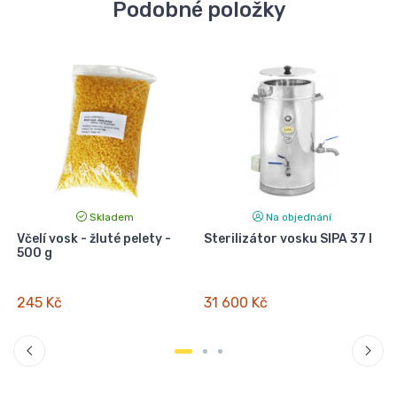
Podobné položky
Skladem
Na objednání
Včelí vosk - žluté pelety -
Sterilizátor vosku SIPA 37 l
M
500 g
245 Kč
31 600 Kč