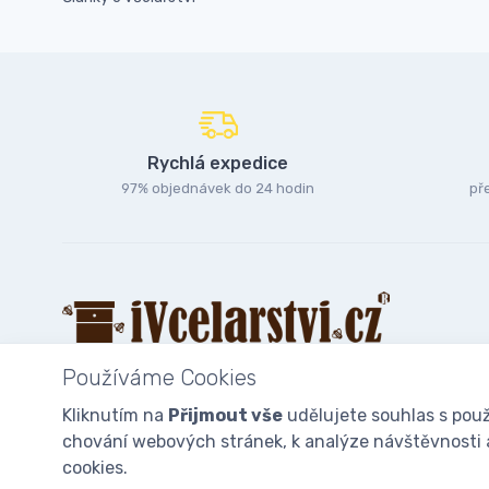
Rychlá expedice
97% objednávek do 24 hodin
př
Používáme Cookies
Kliknutím na
Přijmout vše
udělujete souhlas s použ
chování webových stránek, k analýze návštěvnosti a 
© 2025
iVcelarstvi.cz®
Všechna práva vyhrazena.|
Staňte se fan
cookies.