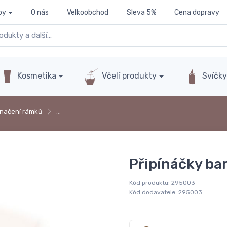
py
O nás
Velkoobchod
Sleva 5%
Cena dopravy
Kosmetika
Včelí produkty
Svíčk
načení rámků
…
Připínáčky bar
Kód produktu:
295003
Kód dodavatele:
295003