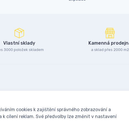
Vlastní sklady
Kamenná prodejn
es 3000 položek skladem
a sklad přes 2000 m2
íváním cookies k zajištění správného zobrazování a
k cílení reklam. Své předvolby lze změnit v nastavení
oušky: Včelařské potřeby - www.ivcelarstvi.cz