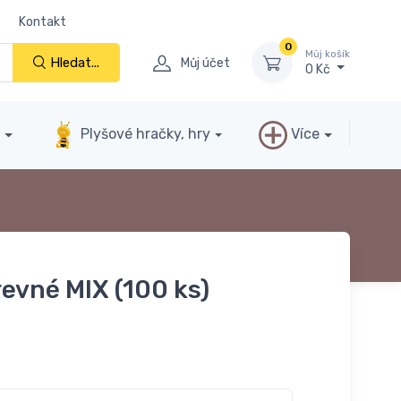
Kontakt
0
Můj košík
Hledat...
Můj účet
0 Kč
y
Plyšové hračky, hry
Více
evné MIX (100 ks)