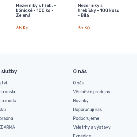
Mezerníky s hřeb. -
Mezerníky s
kónické - 100 ks -
hřebíčky - 100 kusů
Zelená
- Bílá
38 Kč
35 Kč
 služby
O nás
ství
O nás
ho vosku
Včelařské prodejny
ího medu
Novinky
sku
Doporučují nás
poradna
Podporujeme
 ZDARMA
Veletrhy a výstavy
Expedice