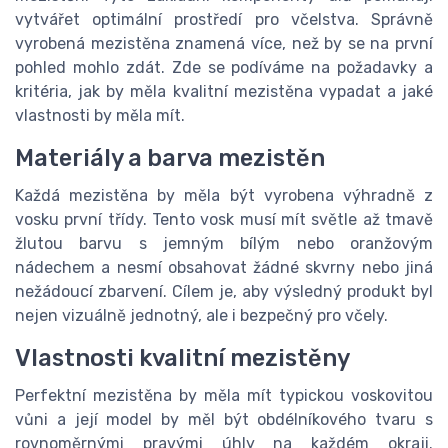
vytvářet optimální prostředí pro včelstva. Správně
vyrobená mezistěna znamená více, než by se na první
pohled mohlo zdát. Zde se podíváme na požadavky a
kritéria, jak by měla kvalitní mezistěna vypadat a jaké
vlastnosti by měla mít.
Materiály a barva mezistěn
Každá mezistěna by měla být vyrobena výhradně z
vosku první třídy. Tento vosk musí mít světle až tmavě
žlutou barvu s jemným bílým nebo oranžovým
nádechem a nesmí obsahovat žádné skvrny nebo jiná
nežádoucí zbarvení. Cílem je, aby výsledný produkt byl
nejen vizuálně jednotný, ale i bezpečný pro včely.
Vlastnosti kvalitní mezistěny
Perfektní mezistěna by měla mít typickou voskovitou
vůni a její model by měl být obdélníkového tvaru s
rovnoměrnými pravými úhly na každém okraji.