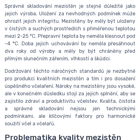
Správné skladování mezistěn je stejně důležité jako
jejich výroba. Uložení za nevhodných podmínek může
ohrozit jejich integritu. Mezistěny by měly být uloženy
v čistých a suchých prostředích s přiměřenou teplotou
mezi 2-25 °C. Přepravní teplota by neměla klesnout pod
-4 °C. Doba jejich uchovávání by neměla přesáhnout
dva roky od výroby a měly by být chráněny před
přímým slunečním zářením, vlhkostí a škůdci.
Dodržování těchto náročných standardů je nezbytné
pro produkci kvalitních mezistěn a tím i pro dosažení
úspěšného včelaření. Nároky na mezistěny jsou vysoké,
ale v konečném důsledku stojí za jejich splnění, aby se
zajistilo zdraví a produktivitu včelstev. Kvalita, čistota
a správné skladování nejsou jen technickými
podmínkami, ale klíčovými faktory pro harmonické
soužití včel a včelařů.
Problematika kvality mezistěn