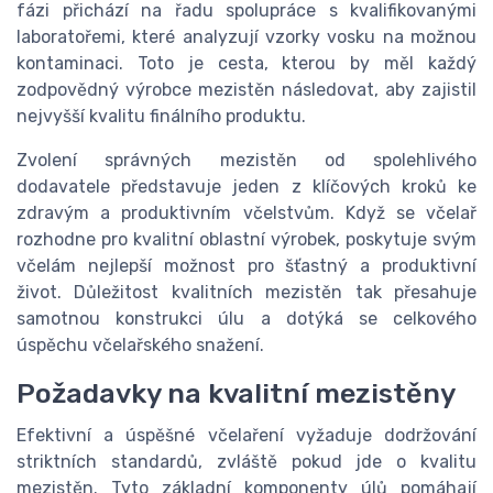
fázi přichází na řadu spolupráce s kvalifikovanými
laboratořemi, které analyzují vzorky vosku na možnou
kontaminaci. Toto je cesta, kterou by měl každý
zodpovědný výrobce mezistěn následovat, aby zajistil
nejvyšší kvalitu finálního produktu.
Zvolení správných mezistěn od spolehlivého
dodavatele představuje jeden z klíčových kroků ke
zdravým a produktivním včelstvům. Když se včelař
rozhodne pro kvalitní oblastní výrobek, poskytuje svým
včelám nejlepší možnost pro šťastný a produktivní
život. Důležitost kvalitních mezistěn tak přesahuje
samotnou konstrukci úlu a dotýká se celkového
úspěchu včelařského snažení.
Požadavky na kvalitní mezistěny
Efektivní a úspěšné včelaření vyžaduje dodržování
striktních standardů, zvláště pokud jde o kvalitu
mezistěn. Tyto základní komponenty úlů pomáhají