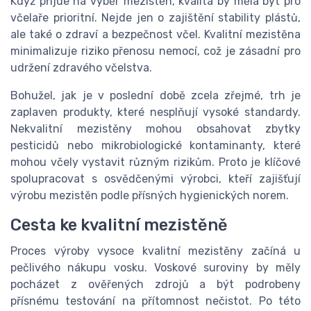
Když přijde na výběr mezistěn, kvalita by měla být pro
včelaře prioritní. Nejde jen o zajištění stability plástů,
ale také o zdraví a bezpečnost včel. Kvalitní mezistěna
minimalizuje riziko přenosu nemocí, což je zásadní pro
udržení zdravého včelstva.
Bohužel, jak je v poslední době zcela zřejmé, trh je
zaplaven produkty, které nesplňují vysoké standardy.
Nekvalitní mezistěny mohou obsahovat zbytky
pesticidů nebo mikrobiologické kontaminanty, které
mohou včely vystavit různým rizikům. Proto je klíčové
spolupracovat s osvědčenými výrobci, kteří zajišťují
výrobu mezistěn podle přísných hygienických norem.
Cesta ke kvalitní mezistěně
Proces výroby vysoce kvalitní mezistěny začíná u
pečlivého nákupu vosku. Voskové suroviny by měly
pocházet z ověřených zdrojů a být podrobeny
přísnému testování na přítomnost nečistot. Po této