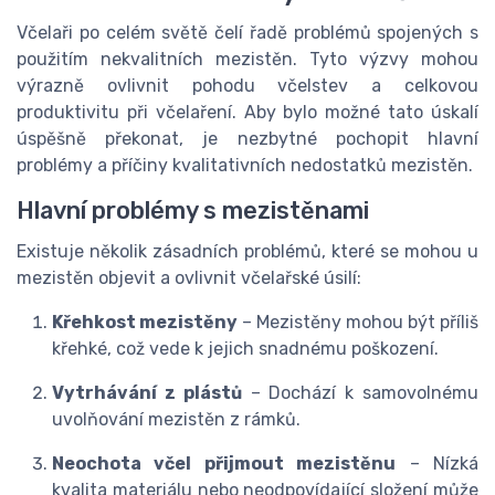
Včelaři po celém světě čelí řadě problémů spojených s
použitím nekvalitních mezistěn. Tyto výzvy mohou
výrazně ovlivnit pohodu včelstev a celkovou
produktivitu při včelaření. Aby bylo možné tato úskalí
úspěšně překonat, je nezbytné pochopit hlavní
problémy a příčiny kvalitativních nedostatků mezistěn.
Hlavní problémy s mezistěnami
Existuje několik zásadních problémů, které se mohou u
mezistěn objevit a ovlivnit včelařské úsilí:
Křehkost mezistěny
– Mezistěny mohou být příliš
křehké, což vede k jejich snadnému poškození.
Vytrhávání z plástů
– Dochází k samovolnému
uvolňování mezistěn z rámků.
Neochota včel přijmout mezistěnu
– Nízká
kvalita materiálu nebo neodpovídající složení může