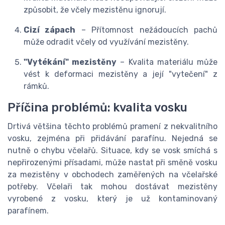
způsobit, že včely mezistěnu ignorují.
Cizí zápach
– Přítomnost nežádoucích pachů
může odradit včely od využívání mezistěny.
"Vytékání" mezistěny
– Kvalita materiálu může
vést k deformaci mezistěny a její "vytečení" z
rámků.
Příčina problémů: kvalita vosku
Drtivá většina těchto problémů pramení z nekvalitního
vosku, zejména při přidávání parafínu. Nejedná se
nutně o chybu včelařů. Situace, kdy se vosk smíchá s
nepřirozenými přísadami, může nastat při směně vosku
za mezistěny v obchodech zaměřených na včelařské
potřeby. Včelaři tak mohou dostávat mezistěny
vyrobené z vosku, který je už kontaminovaný
parafínem.