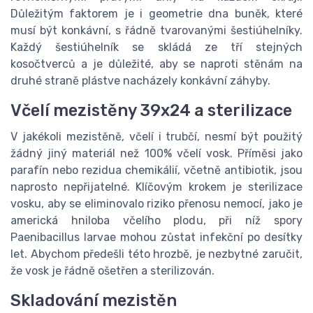
Důležitým faktorem je i geometrie dna buněk, které
musí být konkávní, s řádně tvarovanými šestiúhelníky.
Každý šestiúhelník se skládá ze tří stejných
kosočtverců a je důležité, aby se naproti stěnám na
druhé straně plástve nacházely konkávní záhyby.
Včelí mezistěny 39x24 a sterilizace
V jakékoli mezistěně, včelí i trubčí, nesmí být použitý
žádný jiný materiál než 100% včelí vosk. Příměsi jako
parafín nebo rezidua chemikálií, včetně antibiotik, jsou
naprosto nepřijatelné. Klíčovým krokem je sterilizace
vosku, aby se eliminovalo riziko přenosu nemocí, jako je
americká hniloba včelího plodu, při níž spory
Paenibacillus larvae mohou zůstat infekční po desítky
let. Abychom předešli této hrozbě, je nezbytné zaručit,
že vosk je řádně ošetřen a sterilizován.
Skladování mezistěn