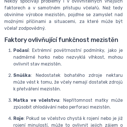
Někdy spočívají problémy i v ovlivnitelných vnějších
faktorech a v samotném přístupu včelařů. Než tedy
obviníme výrobce mezistěn, pojďme se zamyslet nad
možnými příčinami a situacemi, za které může být
včelař zodpovědný.
Faktory ovlivňující funkčnost mezistěn
Počasí
: Extrémní povětrnostní podmínky, jako je
nadměrné horko nebo nezvyklá vlhkost, mohou
ovlivnit stav mezistěn.
Snůška
: Nedostatek bohatého zdroje nektaru
může vést k tomu, že včely nemají dostatek zdrojů
k přetváření mezistěn.
Matka ve včelstvu
: Nepřítomnost matky může
způsobit ohlodávání nebo perforaci mezistěn.
Roje
: Pokud se včelstvo chystá k rojení nebo je již
rojení minulostí, může to ovlivnit jejich zájem o