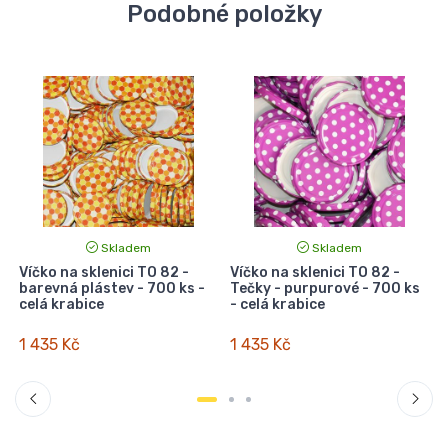
Podobné položky
Skladem
Skladem
i
Víčko na sklenici TO 82 -
Víčko na sklenici TO 82 -
V
barevná plástev - 700 ks -
Tečky - purpurové - 700 ks
T
celá krabice
- celá krabice
1 435 Kč
1 435 Kč