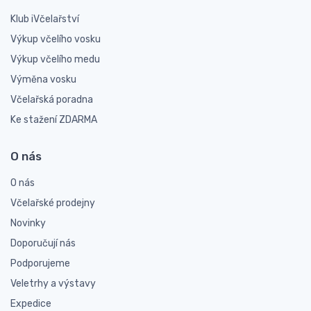
Klub iVčelařství
Výkup včelího vosku
Výkup včelího medu
Výměna vosku
Včelařská poradna
Ke stažení ZDARMA
O nás
O nás
Včelařské prodejny
Novinky
Doporučují nás
Podporujeme
Veletrhy a výstavy
Expedice