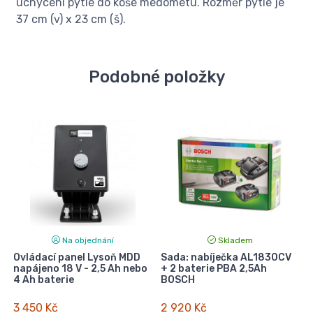
uchycení pytle do koše medometu. Rozměr pytle je
37 cm (v) x 23 cm (š).
Podobné položky
Na objednání
Skladem
ň
Ovládací panel Lysoň MDD
Sada: nabíječka AL1830CV
napájeno 18 V - 2,5 Ah nebo
+ 2 baterie PBA 2,5Ah
4 Ah baterie
BOSCH
3 450 Kč
2 920 Kč