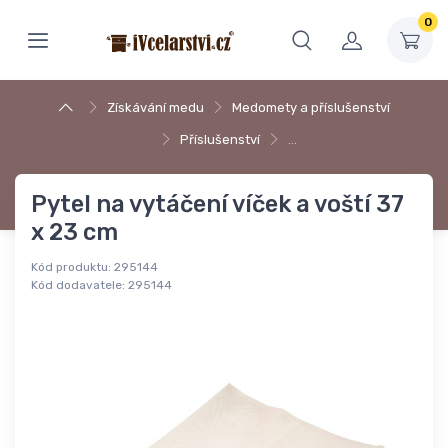
0
Získávání medu
Medomety a příslušenství
Příslušenství
…
Pytel na vytáčení víček a voští 37
x 23 cm
Kód produktu:
295144
Kód dodavatele:
295144