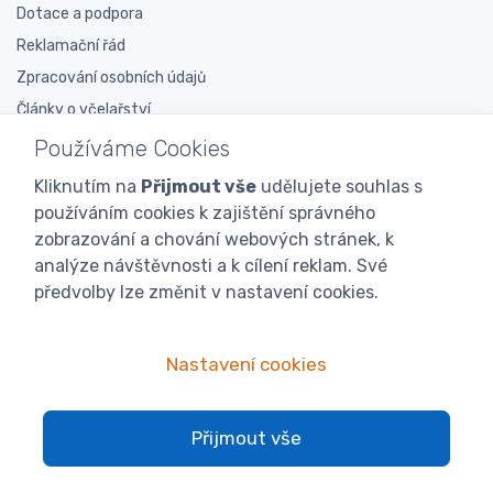
Dotace a podpora
Reklamační řád
Zpracování osobních údajů
Články o včelařství
Používáme Cookies
Nabízené služby
Kliknutím na
Přijmout vše
udělujete souhlas s
Klub iVčelařství
používáním cookies k zajištění správného
zobrazování a chování webových stránek, k
Výkup včelího vosku
analýze návštěvnosti a k cílení reklam. Své
Výkup včelího medu
předvolby lze změnit v nastavení cookies.
Výměna vosku
Včelařská poradna
Nastavení cookies
Ke stažení ZDARMA
O nás
Přijmout vše
O nás