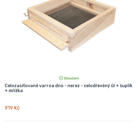
Skladem
Celozasíťované varroa dno - nerez - celodřevěný úl + šuplík
+ mřížka
919 Kč