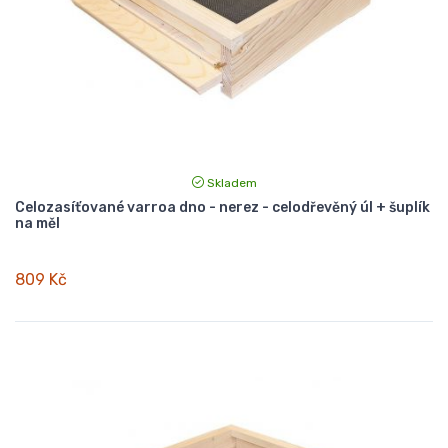
Skladem
Celozasíťované varroa dno - nerez - celodřevěný úl + šuplík
na měl
809 Kč