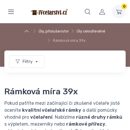
0
Úly, příslušenství
Úly celodřevěné
Rámková míra 39x
Filtry
Rámková míra 39x
Pokud patříte mezi začínající či zkušené včelaře jistě
oceníte
kvalitní včelařské rámky
a další pomůcky
vhodné pro
včelaření
. Nabízíme
různé druhy rámků
s výpletem, mezerníky nebo
rámkové přířezy
,