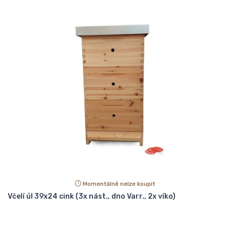
Momentálně nelze koupit
Včelí úl 39x24 cink (3x nást., dno Varr., 2x víko)