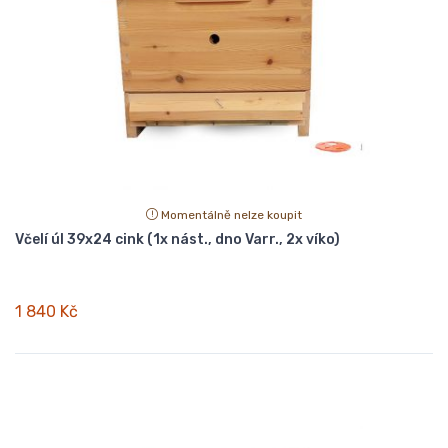
Momentálně nelze koupit
Včelí úl 39x24 cink (1x nást., dno Varr., 2x víko)
1 840 Kč